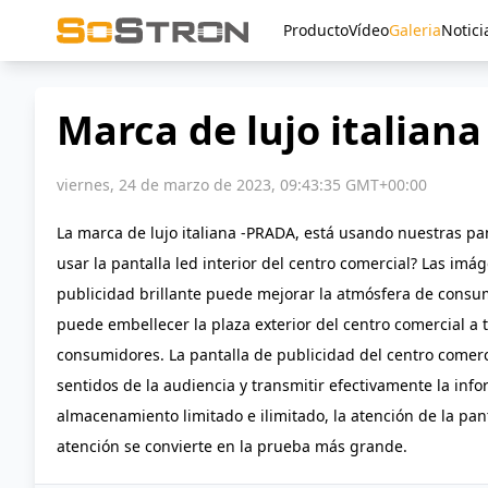
Producto
Vídeo
Galeria
Notici
Marca de lujo italian
viernes, 24 de marzo de 2023, 09:43:35 GMT+00:00
La marca de lujo italiana -PRADA, está usando nuestras pa
usar la pantalla led interior del centro comercial? Las im
publicidad brillante puede mejorar la atmósfera de consum
puede embellecer la plaza exterior del centro comercial a 
consumidores. La pantalla de publicidad del centro comerc
sentidos de la audiencia y transmitir efectivamente la in
almacenamiento limitado e ilimitado, la atención de la pa
atención se convierte en la prueba más grande.