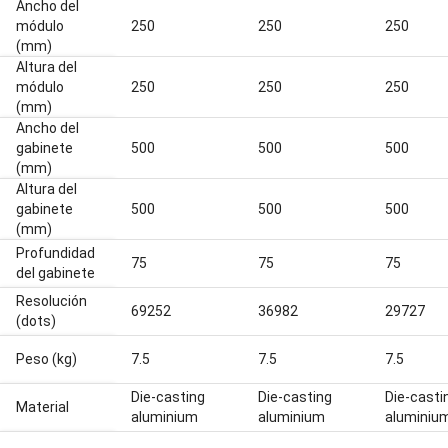
Ancho del
módulo
250
250
250
(mm)
Altura del
módulo
250
250
250
(mm)
Ancho del
gabinete
500
500
500
(mm)
Altura del
gabinete
500
500
500
(mm)
Profundidad
75
75
75
del gabinete
Resolución
69252
36982
29727
(dots)
Peso (kg)
7.5
7.5
7.5
Die-casting
Die-casting
Die-casti
Material
aluminium
aluminium
aluminiu