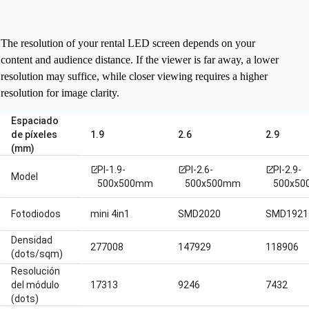
The resolution of your rental LED screen depends on your
content and audience distance. If the viewer is far away, a lower
resolution may suffice, while closer viewing requires a higher
resolution for image clarity.
Espaciado
de píxeles
1.9
2.6
2.9
(mm)
PI-1.9-
PI-2.6-
PI-2.9-
open_in_new
open_in_new
open_in_new
Model
500x500mm
500x500mm
500x5
Fotodiodos
mini 4in1
SMD2020
SMD1921
Densidad
277008
147929
118906
(dots/sqm)
Resolución
del módulo
17313
9246
7432
(dots)