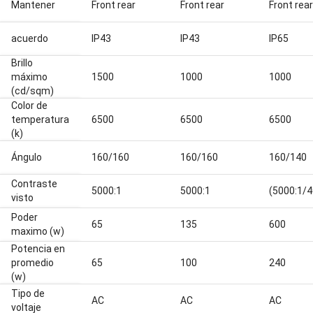
Mantener
Front rear
Front rear
Front rear
acuerdo
IP43
IP43
IP65
Brillo
máximo
1500
1000
1000
(cd/sqm)
Color de
temperatura
6500
6500
6500
(k)
Ángulo
160/160
160/160
160/140
Contraste
5000:1
5000:1
(5000:1/4
visto
Poder
65
135
600
maximo (w)
Potencia en
promedio
65
100
240
(w)
Tipo de
AC
AC
AC
voltaje