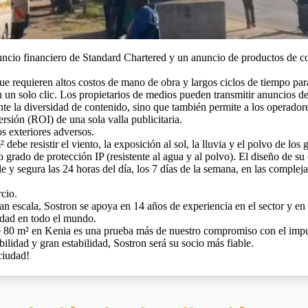
 anuncio financiero de Standard Chartered y un anuncio de productos d
, que requieren altos costos de mano de obra y largos ciclos de tiempo p
 un solo clic. Los propietarios de medios pueden transmitir anuncios de
te la diversidad de contenido, sino que también permite a los operado
ersión (ROI) de una sola valla publicitaria.
os exteriores adversos.
debe resistir el viento, la exposición al sol, la lluvia y el polvo de los
grado de protección IP (resistente al agua y al polvo). El diseño de su ca
le y segura las 24 horas del día, los 7 días de la semana, en las comple
cio.
 gran escala, Sostron se apoya en 14 años de experiencia en el sector y 
idad en todo el mundo.
de 80 m² en Kenia es una prueba más de nuestro compromiso con el impuls
ilidad y gran estabilidad, Sostron será su socio más fiable.
ciudad!