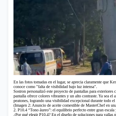
En las fotos tomadas en el lugar, se aprecia claramente que Keni
conoce como "falta de visibilidad bajo luz intensa".
Sostron personalizó este proyecto de pantallas para exteriores co
pantalla ofrece colores vibrantes y un alto contraste. Ya sea el
peatones, logrando una visibilidad excepcional durante todo el 
(Imagen 2: Anuncio de aceite comestible de MasterChef en una
2. P10.4 “Tono áureo”: el equilibrio perfecto entre gran escala 
¿Por qué elegir P10.4? En el diseño de soluciones para vallas 