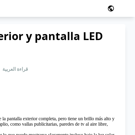
public
erior y pantalla LED
قراءة العربية
la pantalla exterior completa, pero tiene un brillo más alto y
o, como vallas publicitarias, paredes de tv al aire libre,
r lo que puede mostrarse claramente incluso bajo la luz solar