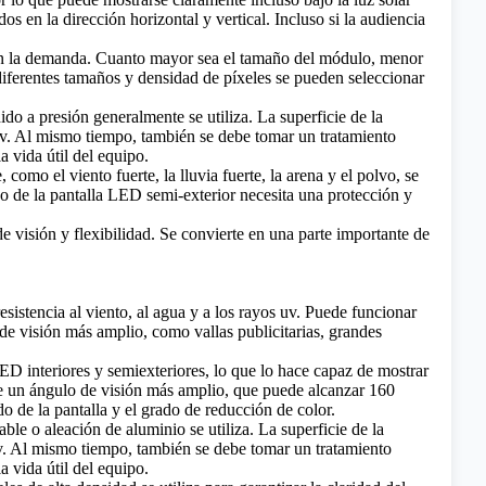
s en la dirección horizontal y vertical. Incluso si la audiencia
gún la demanda. Cuanto mayor sea el tamaño del módulo, menor
e diferentes tamaños y densidad de píxeles se pueden seleccionar
ido a presión generalmente se utiliza. La superficie de la
os uv. Al mismo tiempo, también se debe tomar un tratamiento
la vida útil del equipo.
omo el viento fuerte, la lluvia fuerte, la arena y el polvo, se
so de la pantalla LED semi-exterior necesita una protección y
de visión y flexibilidad. Se convierte en una parte importante de
esistencia al viento, al agua y a los rayos uv. Puede funcionar
de visión más amplio, como vallas publicitarias, grandes
ED interiores y semiexteriores, lo que lo hace capaz de mostrar
iene un ángulo de visión más amplio, que puede alcanzar 160
do de la pantalla y el grado de reducción de color.
able o aleación de aluminio se utiliza. La superficie de la
s uv. Al mismo tiempo, también se debe tomar un tratamiento
la vida útil del equipo.