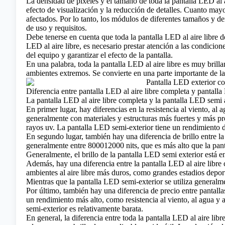
La densidad de píxeles y el tamaño de toda la pantalla LED al ai
efecto de visualización y la reducción de detalles. Cuanto mayo
afectados. Por lo tanto, los módulos de diferentes tamaños y d
de uso y requisitos.
Debe tenerse en cuenta que toda la pantalla LED al aire libre de
LED al aire libre, es necesario prestar atención a las condicion
del equipo y garantizar el efecto de la pantalla.
En una palabra, toda la pantalla LED al aire libre es muy brillan
ambientes extremos. Se convierte en una parte importante de la
Diferencia entre pantalla LED al aire libre completa y pantalla
La pantalla LED al aire libre completa y la pantalla LED semi a
En primer lugar, hay diferencias en la resistencia al viento, al
generalmente con materiales y estructuras más fuertes y más pro
rayos uv. La pantalla LED semi-exterior tiene un rendimiento d
En segundo lugar, también hay una diferencia de brillo entre la p
generalmente entre 800012000 nits, que es más alto que la pantal
Generalmente, el brillo de la pantalla LED semi exterior está e
Además, hay una diferencia entre la pantalla LED al aire libre co
ambientes al aire libre más duros, como grandes estadios deport
Mientras que la pantalla LED semi-exterior se utiliza generalmen
Por último, también hay una diferencia de precio entre pantal
un rendimiento más alto, como resistencia al viento, al agua y a
semi-exterior es relativamente barata.
En general, la diferencia entre toda la pantalla LED al aire libr