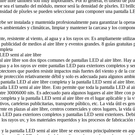
re libre también son muy importantes. Por lo general, el diseño de píxele
r sea el tamaño del módulo, menor será la densidad de píxeles. El brill
ensidad de píxeles se pueden seleccionar para componer una pantalla LE
be ser instalada y mantenida profesionalmente para garantizar la operació
es ambientales y climáticas, limpiar y mantener la carcasa y los componen
te, resistente al viento, al agua y a los rayos uv. Es ampliamente utiliza
 publicidad de medios al aire libre y eventos grandes.
8 guías gratuitas
 LED semi al aire libre
l aire libre son dos tipos comunes de pantallas LED al aire libre. Hay al
 agua y a los rayos uv entre pantallas LED para exteriores completos y se
tectores que pueden resistir impactos más fuertes del viento y de la cor
e protección relativamente débil y solo es adecuada para algunos ambien
antalla LED al aire libre completa y la pantalla LED semi al aire libre. 
la LED semi al aire libre. Esto permite que toda la pantalla LED al aire
ntre 30006000 nits. Es adecuado para algunos lugares al aire libre con p
mpleta y la pantalla LED semi al aire libre en el lugar aplicable y la vid
ivos, carteleras publicitarias, transporte público, etc. La vida útil es 
te en plazas al aire libre, centros comerciales y otros lugares, la vida 
las LED para exteriores completos y pantallas LED semi exteriores. Debi
 los rayos uv, y los materiales requeridos y los procesos de fabricación
e y la pantalla LED semi al aire libre se encuentra principalmente en aspe