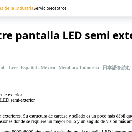
as de la Industria
Servicio
Nosotros
tre pantalla LED semi ext
ol
Leer Español - México
Membaca Indonesia
日本語を読む
nte exterior
exteriores. Su estructura de carcasa y sellado es un poco más débil que 
iones donde se requiere un mayor brillo y un ángulo de visión más ampli
nte entre 5000~8000
nits
, mucho más alto que la pantalla LED interior, po