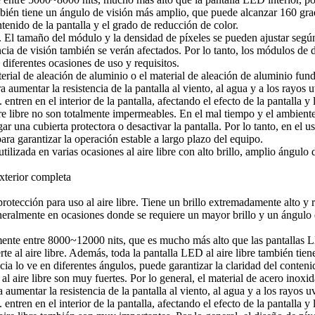
mbién tiene un ángulo de visión más amplio, que puede alcanzar 160 grado
ntenido de la pantalla y el grado de reducción de color.
 El tamaño del módulo y la densidad de píxeles se pueden ajustar se
tancia de visión también se verán afectados. Por lo tanto, los módulos d
iferentes ocasiones de uso y requisitos.
erial de aleación de aluminio o el material de aleación de aluminio fund
ara aumentar la resistencia de la pantalla al viento, al agua y a los ray
 entren en el interior de la pantalla, afectando el efecto de la pantalla y 
 libre no son totalmente impermeables. En el mal tiempo y el ambiente, c
 una cubierta protectora o desactivar la pantalla. Por lo tanto, en el u
ra garantizar la operación estable a largo plazo del equipo.
lizada en varias ocasiones al aire libre con alto brillo, amplio ángulo 
protección para uso al aire libre. Tiene un brillo extremadamente alto y r
neralmente en ocasiones donde se requiere un mayor brillo y un ángulo 
almente entre 8000~12000 nits, que es mucho más alto que las pantallas L
rte al aire libre. Además, toda la pantalla LED al aire libre también t
ncia lo ve en diferentes ángulos, puede garantizar la claridad del conteni
al aire libre son muy fuertes. Por lo general, el material de acero inoxid
ra aumentar la resistencia de la pantalla al viento, al agua y a los rayo
 entren en el interior de la pantalla, afectando el efecto de la pantalla y 