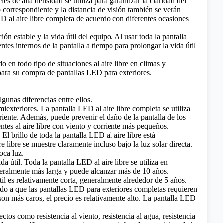
s de alta densidad se utiliza para garantizar la claridad del
o correspondiente y la distancia de visión también se verán
D al aire libre completa de acuerdo con diferentes ocasiones
n estable y la vida útil del equipo. Al usar toda la pantalla
tes internos de la pantalla a tiempo para prolongar la vida útil
do en todo tipo de situaciones al aire libre en climas y
 para su compra de pantallas LED para exteriores.
gunas diferencias entre ellos.
miexteriores. La pantalla LED al aire libre completa se utiliza
riente. Además, puede prevenir el daño de la pantalla de los
tes al aire libre con viento y corriente más pequeños.
El brillo de toda la pantalla LED al aire libre está
 libre se muestre claramente incluso bajo la luz solar directa.
oca luz.
a útil. Toda la pantalla LED al aire libre se utiliza en
generalmente más larga y puede alcanzar más de 10 años.
útil es relativamente corta, generalmente alrededor de 5 años.
do a que las pantallas LED para exteriores completas requieren
 son más caros, el precio es relativamente alto. La pantalla LED
ctos como resistencia al viento, resistencia al agua, resistencia