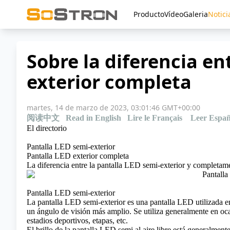
Producto
Vídeo
Galeria
Notici
Sobre la diferencia en
exterior completa
martes, 14 de marzo de 2023, 03:01:46 GMT+00:00
阅读中文
Read in English
Lire le Français
Leer Españ
El directorio
Pantalla LED semi-exterior
Pantalla LED exterior completa
La diferencia entre la pantalla LED semi-exterior y completame
Pantalla LED semi-exterior
La pantalla LED semi-exterior es una pantalla LED utilizada en 
un ángulo de visión más amplio. Se utiliza generalmente en ocas
estadios deportivos, etapas, etc.
El brillo de la pantalla LED semi al aire libre está generalme