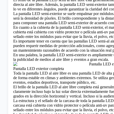
directa al aire libre. Además, la pantalla LED semi-exterior ta
lo ve en diferentes ángulos, puede garantizar la claridad del co
La pantalla LED semi-exterior se suele empalmar por módulos.
será la densidad de píxeles. El brillo correspondiente y la dis
para componer una pantalla LED semi-exterior de acuerdo con d
En cuanto a la cubierta de la pantalla LED semi-exterior, el mat
cubierta está cubierta con vidrio protector o película anti-uv p
sellado entre los módulos para evitar que la lluvia, el polvo, etc.
Es importante tener en cuenta que las pantallas LED semi-al aire
pueden requerir medidas de protección adicionales, como agregar
un mantenimiento razonables de acuerdo con la situación real pa
En una palabra, la pantalla LED semi-exterior es ampliamente uti
la publicidad de medios al aire libre y eventos a gran escala.
Pantalla LED exterior completa
Toda la pantalla LED al aire libre es una
pantalla LED
de alta 
de forma estable en climas y ambientes extremos. Se utiliza ge
eventos, estadios deportivos, transporte público, etc.
El brillo de la pantalla LED al aire libre completa está gener
claramente incluso bajo la luz solar directa extremadamente fue
grados en la dirección horizontal y vertical. Incluso si la audie
La estructura y el sellado de la carcasa de toda la pantalla LED 
carcasa está cubierta con vidrio protector o película anti-uv pa
sellado entre los módulos para evitar que la lluvia, el polvo, etc.