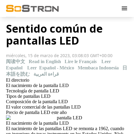
menu
Sentido común de
pantallas LED
miércoles, 15 de marzo de 2023, 03:08:03 GMT+00:00
阅读中文
Read in English
Lire le Français
Leer
Español
Leer Español - México
Membaca Indonesia
日
本語を読む
قراءة العربية
El directorio
El nacimiento de la pantalla LED
Tecnología de pantalla LED
Tipos de pantallas LED
Composición de la pantalla LED
El valor comercial de las pantallas LED
Precio de pantalla LED este año
El nacimiento de la pantalla LED
El nacimiento de las pantallas LED se remonta a 1962, cuando
un ingeniero de texas instruments en los Estados Unidos, Nick