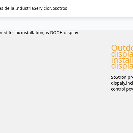
as de la Industria
Servicio
Nosotros
Outdo
displ
insta
displ
SoStron pr
dispaly,in
control po