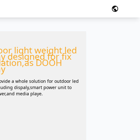
public
or light weight led
ay designed for fix
llation,as DOOH
ay
ovide a whole solution for outdoor led
cluding dispaly,smart power unit to
wer,and media playe.