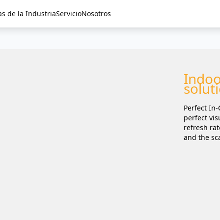
as de la Industria
Servicio
Nosotros
Indoo
solut
Perfect In
perfect vis
refresh ra
and the sc