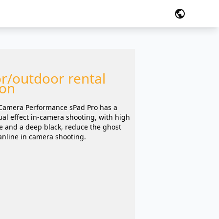
public
r/outdoor rental
ion
-Camera Performance sPad Pro has a
ual effect in-camera shooting, with high
te and a deep black, reduce the ghost
anline in camera shooting.