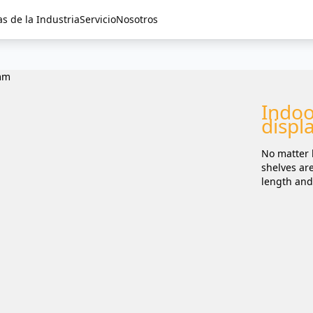
as de la Industria
Servicio
Nosotros
Indoo
displ
No matter 
shelves are
length and