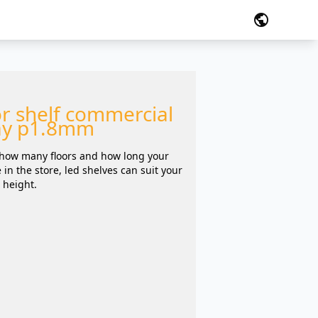
public
r shelf commercial
ay p1.8mm
how many floors and how long your
 in the store, led shelves can suit your
 height.