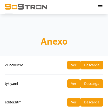
menu
Anexo
v.Dockerfile
Ver
Descarga
tyk.yaml
Ver
Descarga
editor.html
Ver
Descarga