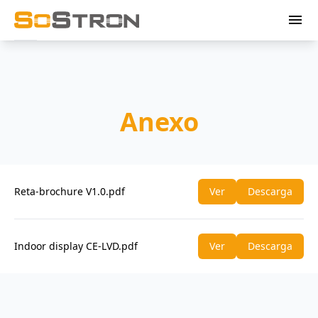
menu
Anexo
Reta-brochure V1.0.pdf
Ver
Descarga
Indoor display CE-LVD.pdf
Ver
Descarga