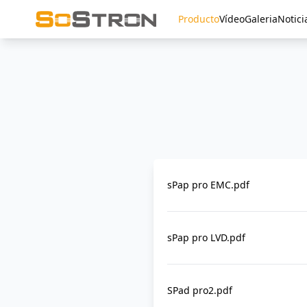
Producto
Vídeo
Galeria
Notici
sPap pro EMC.pdf
sPap pro LVD.pdf
SPad pro2.pdf