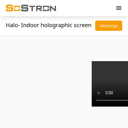
menu
Halo- Indoor holographic screen
Descarga