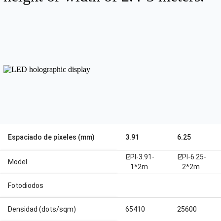
Espaciado de píxeles (mm)
3.91
6.25
PI-3.91-
PI-6.25-
open_in_new
open_in_new
Model
1*2m
2*2m
Fotodiodos
Densidad (dots/sqm)
65410
25600