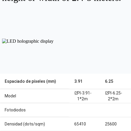
Espaciado de píxeles (mm)
3.91
6.25
PI-3.91-
PI-6.25-
open_in_new
open_in_new
Model
1*2m
2*2m
Fotodiodos
Densidad (dots/sqm)
65410
25600