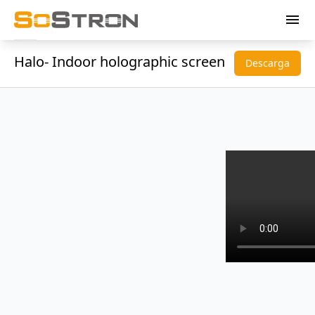
menu
Halo- Indoor holographic screen
Descarga