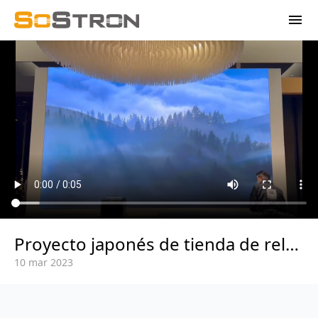
menu
Proyecto japonés de tienda de relojes airbnb
10 mar 2023