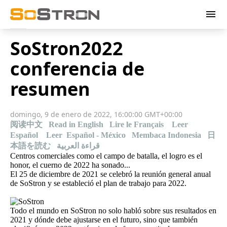
menu
SoStron2022
conferencia de
resumen
domingo, 9 de enero de 2022, 16:00:00 GMT+00:00
阅读中文
Read in English
Lire le Français
Leer
Español
Leer Español - México
Membaca Indonesia
日
本語を読む
قراءة العربية
Centros comerciales como el campo de batalla, el logro es el
honor, el cuerno de 2022 ha sonado...
El 25 de diciembre de 2021 se celebró la reunión general anual
de SoStron y se estableció el plan de trabajo para 2022.
Todo el mundo en SoStron no solo habló sobre sus resultados en
2021 y dónde debe ajustarse en el futuro, sino que también