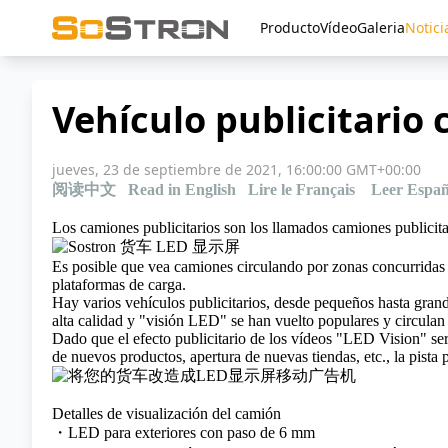
Producto
Vídeo
Galeria
Notici
Vehículo publicitario 
jueves, 23 de septiembre de 2021, 16:00:00 GMT+00:00
阅读中文
Read in English
Lire le Français
Leer Españ
Los camiones publicitarios son los llamados camiones publicitar
Es posible que vea camiones circulando por zonas concurridas 
plataformas de carga.
Hay varios vehículos publicitarios, desde pequeños hasta grande
alta calidad y "visión LED" se han vuelto populares y circulan
Dado que el efecto publicitario de los vídeos "LED Vision" se
de nuevos productos, apertura de nuevas tiendas, etc., la pista
Detalles de visualización del camión
・LED para exteriores con paso de 6 mm