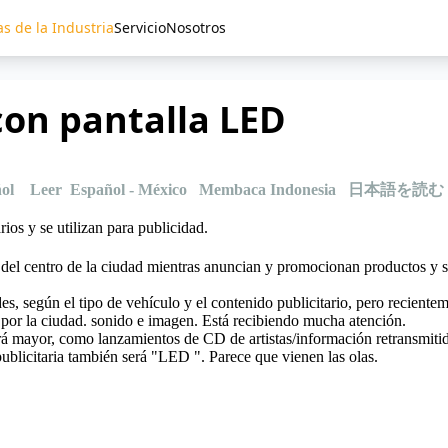
as de la Industria
Servicio
Nosotros
con pantalla LED
ol
Leer Español - México
Membaca Indonesia
日本語を読む
ios y se utilizan para publicidad.
del centro de la ciudad mientras anuncian y promocionan productos y se
s, según el tipo de vehículo y el contenido publicitario, pero recientem
 por la ciudad. sonido e imagen. Está recibiendo mucha atención.
rá mayor, como lanzamientos de CD de artistas/información retransmitid
 publicitaria también será "LED ". Parece que vienen las olas.