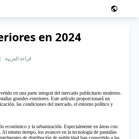
public
eriores en 2024
む
قراءة العربية
ertido en una parte integral del mercado publicitario moderno.
ntallas grandes exteriores. Este artículo proporcionará un
licación, las condiciones del mercado, el entorno político y
ollo económico y la urbanización. Especialmente en áreas con
o. Al mismo tiempo, los avances en la tecnología de pantallas
nteligentes de distribución de publicidad han convertido a las