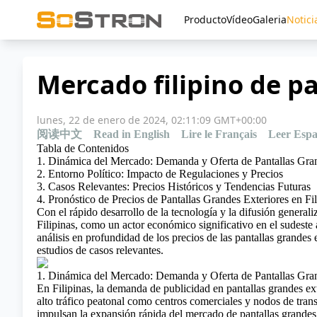
Producto
Vídeo
Galeria
Notici
Mercado filipino de p
lunes, 22 de enero de 2024, 02:11:09 GMT+00:00
阅读中文
Read in English
Lire le Français
Leer Espa
Tabla de Contenidos
1. Dinámica del Mercado: Demanda y Oferta de Pantallas Gran
2. Entorno Político: Impacto de Regulaciones y Precios
3. Casos Relevantes: Precios Históricos y Tendencias Futuras
4. Pronóstico de Precios de Pantallas Grandes Exteriores en Fi
Con el rápido desarrollo de la tecnología y la difusión generali
Filipinas, como un actor económico significativo en el sudeste 
análisis en profundidad de los precios de las pantallas grandes 
estudios de casos relevantes.
1. Dinámica del Mercado: Demanda y Oferta de Pantallas Gran
En Filipinas, la demanda de publicidad en pantallas grandes e
alto tráfico peatonal como centros comerciales y nodos de trans
impulsan la expansión rápida del mercado de pantallas grandes e