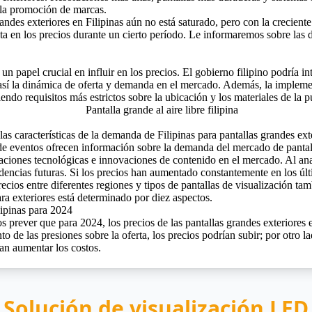
 la promoción de marcas.
randes exteriores en Filipinas aún no está saturado, pero con la crecien
ta en los precios durante un cierto período.
Le informaremos sobre las di
un papel crucial en influir en los precios. El
gobierno filipino
podría in
 así la dinámica de oferta y demanda en el mercado. Además, la impleme
endo requisitos más estrictos sobre la ubicación y los materiales de la p
as características de la demanda de Filipinas para pantallas grandes ex
de eventos ofrecen información sobre la demanda del mercado de pantalla
aciones tecnológicas e innovaciones de contenido en el mercado. Al anali
ndencias futuras. Si los precios han aumentado constantemente en los ú
recios entre diferentes regiones y tipos de pantallas de visualización t
a exteriores está determinado por diez aspectos.
lipinas para 2024
rever que para 2024, los precios de las pantallas grandes exteriores e
 de las presiones sobre la oferta, los precios podrían subir; por otro l
an aumentar los costos.
Solución de visualización LED