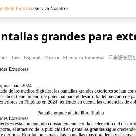
as de la Industria
Servicio
Nosotros
antallas grandes para ext
ñol
Leer Español - México
Membaca Indonesia
日本語を読
des Exteriores
lipinas para 2024
zada de los medios digitales, las
pantallas grandes exteriores
se han conv
asiático, tiene un enorme potencial para el desarrollo del mercado de pa
exteriores en Filipinas en 2024, teniendo en cuenta las tendencias de ap
des Exteriores
xteriores está aumentando constantemente con la aceleración del desarr
porte, el atractivo de la publicidad en pantallas grandes sigue creciend
xteriores. Resoluciones más altas, pantallas más duraderas y sistemas i