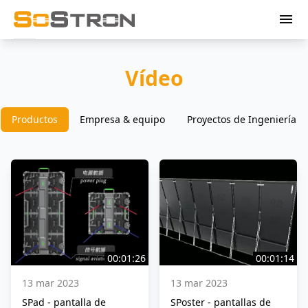
menu
Vídeo
Productos
Empresa & equipo
Proyectos de Ingeniería
00:01:26
00:01:14
13 mar 2023
13 mar 2023
SPad - pantalla de
SPoster - pantallas de