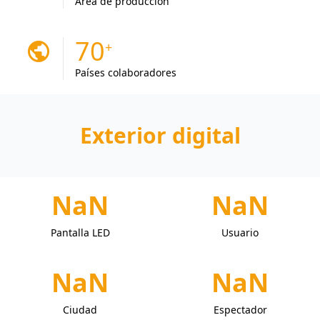
Área de producción
70
public
Países colaboradores
Exterior digital
NaN
NaN
Pantalla LED
Usuario
NaN
NaN
Ciudad
Espectador