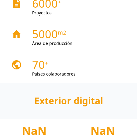
6000
description
Proyectos
5000
home
Área de producción
70
public
Países colaboradores
Exterior digital
NaN
NaN