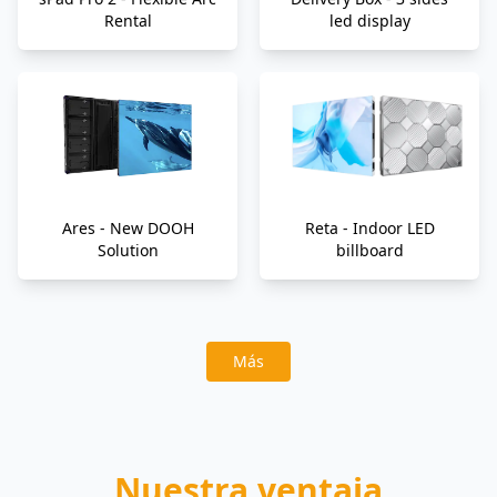
Rental
led display
Ares - New DOOH
Reta - Indoor LED
Solution
billboard
Más
Nuestra ventaja