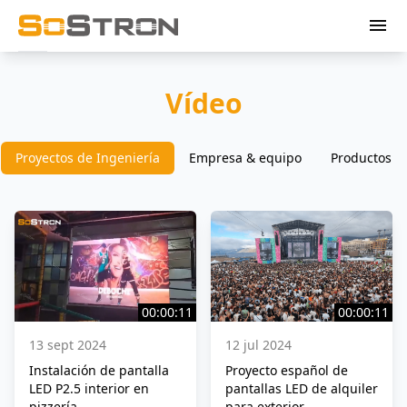
menu
Vídeo
Proyectos de Ingeniería
Empresa & equipo
Productos
00:00:11
00:00:11
13 sept 2024
12 jul 2024
Instalación de pantalla
Proyecto español de
LED P2.5 interior en
pantallas LED de alquiler
pizzería
para exterior