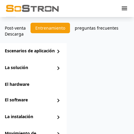
menu
Post-venta
Entrenamiento
preguntas frecuentes
Descarga
Escenarios de aplicación
chevron_right
La solución
chevron_right
El hardware
El software
chevron_right
La instalación
chevron_right
Movimiento de