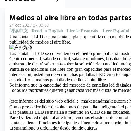
chevron_right
Medios al aire libre en todas parte
21 oct 2023 07:03:59
阅读中文
Read in English
Lire le Français
Leer Español
Una pantalla LED es una pantalla plana que utiliza una matriz de 
publicidad de medios al aire libre.
Las pantallas LED se convierten en el medio principal para mostrar
Centro comercial, sala de control, sala de reuniones, hospital, hotel
embargo, le dejaré saber más sobre la solución de pared led intelig
Pantalla de medios al aire libre con gran capacidad para el mercad
intersección, usted puede ver muchas pantallas LED en estos lugar
es todo. Lo llamamos pantalla de medios al aire libre.
Se informa que la capacidad del mercado de pantallas led digitales
Todos los fabricantes quieren ganar cada vez más cuota de mercad
(este informe es del sitio web oficial： marketsandmarkets.com 
Como proveedor líder de soluciones de pantalla inteligente led para
Las pantallas LED se instalan a menudo en CBD de las ciudades, gr
Pared video led digital al aire libre, tenemos el sistema de contr
pantallas tienen funciones inteligentes. Fuente de alimentación int
tu smartphone o ordenador desde donde quieras.