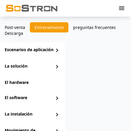
menu
Post-venta
Entrenamiento
preguntas frecuentes
Descarga
Escenarios de aplicación
chevron_right
La solución
chevron_right
El hardware
El software
chevron_right
La instalación
chevron_right
Movimiento de