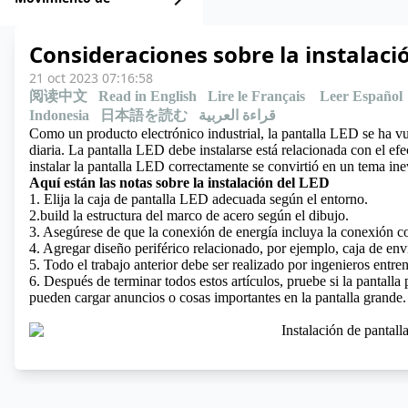
chevron_right
Consideraciones sobre la instalaci
21 oct 2023 07:16:58
阅读中文
Read in English
Lire le Français
Leer Español
Indonesia
日本語を読む
قراءة العربية
Como un producto electrónico industrial, la pantalla LED se ha v
diaria. La pantalla LED debe instalarse está relacionada con el efe
instalar la pantalla LED correctamente se convirtió en un tema ine
Aquí están las notas sobre la instalación del LED
1. Elija la caja de pantalla LED adecuada según el entorno.
2.build la estructura del marco de acero según el dibujo.
3. Asegúrese de que la conexión de energía incluya la conexión cor
4. Agregar diseño periférico relacionado, por ejemplo, caja de env
5. Todo el trabajo anterior debe ser realizado por ingenieros entr
6. Después de terminar todos estos artículos, pruebe si la pantall
pueden cargar anuncios o cosas importantes en la pantalla grande.