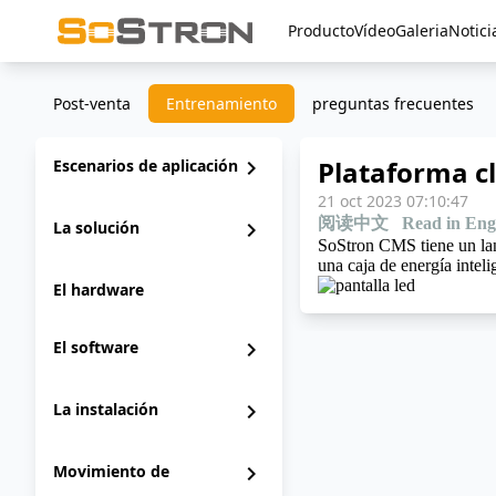
Producto
Vídeo
Galeria
Notici
Post-venta
Entrenamiento
preguntas frecuentes
Plataforma c
Escenarios de aplicación
chevron_right
21 oct 2023 07:10:47
阅读中文
Read in Eng
La solución
chevron_right
SoStron CMS tiene un lanz
una caja de energía intel
El hardware
El software
chevron_right
La instalación
chevron_right
Movimiento de
chevron_right