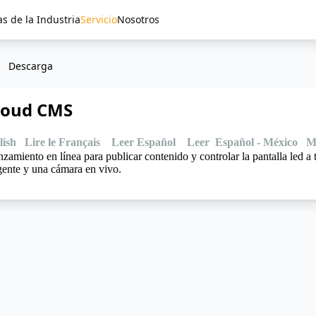
as de la Industria
Servicio
Nosotros
Descarga
loud CMS
lish
Lire le Français
Leer Español
Leer Español - México
M
amiento en línea para publicar contenido y controlar la pantalla led a 
igente y una cámara en vivo.