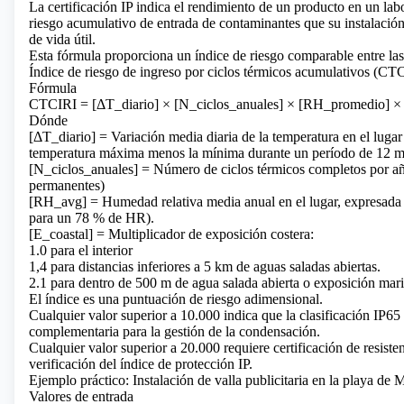
La certificación IP indica el rendimiento de un producto en un la
riesgo acumulativo de entrada de contaminantes que su instalación
de vida útil.
Esta fórmula proporciona un índice de riesgo comparable entre las
Índice de riesgo de ingreso por ciclos térmicos acumulativos (CT
Fórmula
CTCIRI = [ΔT_diario] × [N_ciclos_anuales] × [RH_promedio] × 
Dónde
[ΔT_diario] = Variación media diaria de la temperatura en el luga
temperatura máxima menos la mínima durante un período de 12 m
[N_ciclos_anuales] = Número de ciclos térmicos completos por año
permanentes)
[RH_avg] = Humedad relativa media anual en el lugar, expresada
para un 78 % de HR).
[E_coastal] = Multiplicador de exposición costera:
1.0 para el interior
1,4 para distancias inferiores a 5 km de aguas saladas abiertas.
2.1 para dentro de 500 m de agua salada abierta o exposición mari
El índice es una puntuación de riesgo adimensional.
Cualquier valor superior a 10.000 indica que la clasificación IP65 p
complementaria para la gestión de la condensación.
Cualquier valor superior a 20.000 requiere certificación de resisten
verificación del índice de protección IP.
Ejemplo práctico: Instalación de valla publicitaria en la playa de
Valores de entrada