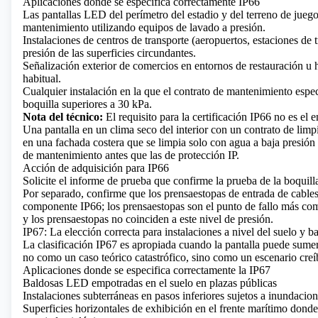
Aplicaciones donde se especifica correctamente IP66
Las pantallas LED del perímetro del estadio y del terreno de jueg
mantenimiento utilizando equipos de lavado a presión.
Instalaciones de centros de transporte (aeropuertos, estaciones de 
presión de las superficies circundantes.
Señalización exterior de comercios en entornos de restauración u 
habitual.
Cualquier instalación en la que el contrato de mantenimiento espec
boquilla superiores a 30 kPa.
Nota del técnico:
El requisito para la certificación IP66 no es el 
Una pantalla en un clima seco del interior con un contrato de limp
en una fachada costera que se limpia solo con agua a baja presión 
de mantenimiento antes que las de protección IP.
Acción de adquisición para IP66
Solicite el informe de prueba que confirme la prueba de la boqui
Por separado, confirme que los prensaestopas de entrada de cables
componente IP66; los prensaestopas son el punto de fallo más com
y los prensaestopas no coinciden a este nivel de presión.
IP67: La elección correcta para instalaciones a nivel del suelo y baj
La clasificación IP67 es apropiada cuando la pantalla puede sumerg
no como un caso teórico catastrófico, sino como un escenario creí
Aplicaciones donde se especifica correctamente la IP67
Baldosas LED empotradas en el suelo en plazas públicas
Instalaciones subterráneas en pasos inferiores sujetos a inundacio
Superficies horizontales de exhibición en el frente marítimo donde 