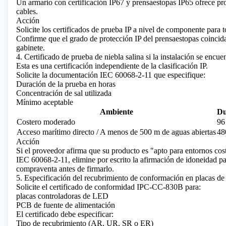
Un armario con certificación IP67 y prensaestopas IP65 ofrece pr
cables.
Acción
Solicite los certificados de prueba IP a nivel de componente para 
Confirme que el grado de protección IP del prensaestopas coincida
gabinete.
4. Certificado de prueba de niebla salina si la instalación se encu
Esta es una certificación independiente de la clasificación IP.
Solicite la documentación IEC 60068-2-11 que especifique:
Duración de la prueba en horas
Concentración de sal utilizada
Mínimo aceptable
Ambiente
Du
Costero moderado
96
Acceso marítimo directo / A menos de 500 m de aguas abiertas
48
Acción
Si el proveedor afirma que su producto es "apto para entornos cos
IEC 60068-2-11, elimine por escrito la afirmación de idoneidad pa
compraventa antes de firmarlo.
5. Especificación del recubrimiento de conformación en placas de 
Solicite el certificado de conformidad IPC-CC-830B para:
placas controladoras de LED
PCB de fuente de alimentación
El certificado debe especificar:
Tipo de recubrimiento (AR, UR, SR o ER)