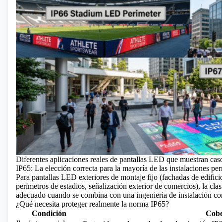
Diferentes aplicaciones reales de pantallas LED que muestran cas
IP65: La elección correcta para la mayoría de las instalaciones pe
Para pantallas LED exteriores
de montaje fijo (fachadas de edificio
perímetros de estadios, señalización exterior de comercios), la clas
adecuado cuando se combina con una ingeniería de instalación cor
¿Qué necesita proteger realmente la norma IP65?
Condición
Cobe