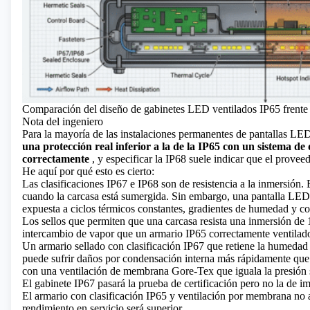
Comparación del diseño de gabinetes LED ventilados IP65 frente a
Nota del ingeniero
Para la mayoría de
las instalaciones permanentes de pantallas LED
una protección real inferior a la de la IP65 con un sistema de
correctamente
, y especificar la IP68 suele indicar que el prove
He aquí por qué esto es cierto:
Las clasificaciones IP67 e IP68 son de resistencia a la inmersión. 
cuando la carcasa está sumergida. Sin embargo, una pantalla LED 
expuesta a ciclos térmicos constantes, gradientes de humedad y co
Los sellos que permiten que una carcasa resista una inmersión de
intercambio de vapor que un armario IP65 correctamente ventilado
Un armario sellado con clasificación IP67 que retiene la humedad i
puede sufrir daños por condensación interna más rápidamente que
con una ventilación de membrana Gore-Tex que iguala la presión si
El gabinete IP67 pasará la prueba de certificación pero no la de 
El armario con clasificación IP65 y ventilación por membrana no a
rendimiento en servicio será superior.