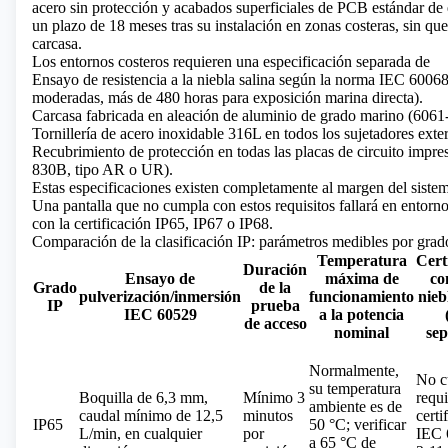
acero sin protección y acabados superficiales de PCB estándar de 
un plazo de 18 meses tras su instalación en zonas costeras, sin que
carcasa.
Los entornos costeros requieren una especificación separada de
Ensayo de resistencia a la niebla salina según la norma IEC 6006
moderadas, más de 480 horas para exposición marina directa).
Carcasa fabricada en aleación de aluminio de grado marino (60
Tornillería de acero inoxidable 316L en todos los sujetadores exte
Recubrimiento de protección en todas las placas de circuito imp
830B, tipo AR o UR).
Estas especificaciones existen completamente al margen del sistema
Una pantalla que no cumpla con estos requisitos fallará en entorn
con la certificación IP65, IP67 o IP68.
Comparación de la clasificación IP: parámetros medibles por grad
Temperatura
Cert
Duración
Ensayo de
máxima de
co
Grado
de la
pulverización/inmersión
funcionamiento
nieb
IP
prueba
IEC 60529
a la potencia
de acceso
nominal
se
Normalmente,
No c
su temperatura
Boquilla de 6,3 mm,
Mínimo 3
requi
ambiente es de
caudal mínimo de 12,5
minutos
certi
IP65
50 °C; verificar
L/min, en cualquier
por
IEC 
a 65 °C de