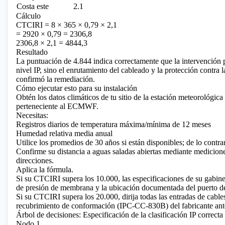
Costa este
2.1
Cálculo
CTCIRI = 8 × 365 × 0,79 × 2,1
= 2920 × 0,79 = 2306,8
2306,8 × 2,1 = 4844,3
Resultado
La puntuación de 4.844 indica correctamente que la intervención pr
nivel IP, sino el enrutamiento del cableado y la protección contra 
confirmó la remediación.
Cómo ejecutar esto para su instalación
Obtén los datos climáticos de tu sitio de la estación meteorológ
perteneciente al ECMWF.
Necesitas:
Registros diarios de temperatura máxima/mínima de 12 meses
Humedad relativa media anual
Utilice los promedios de 30 años si están disponibles; de lo contrar
Confirme su distancia a aguas saladas abiertas mediante medicione
direcciones.
Aplica la fórmula.
Si su CTCIRI supera los 10.000, las especificaciones de su gabine
de presión de membrana y la ubicación documentada del puerto de
Si su CTCIRI supera los 20.000, dirija todas las entradas de cables
recubrimiento de conformación (IPC-CC-830B) del fabricante antes
Árbol de decisiones: Especificación de la clasificación IP correcta
Nodo 1