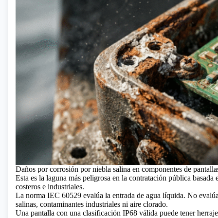
Daños por corrosión por niebla salina en componentes de pantalla
Esta es la laguna más peligrosa en la contratación pública basada 
costeros e industriales.
La norma IEC 60529 evalúa la entrada de agua líquida. No evalúa l
salinas, contaminantes industriales ni aire clorado.
Una pantalla con una clasificación IP68 válida puede tener herraje