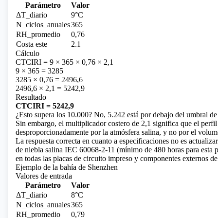
Parámetro
Valor
ΔT_diario
9°C
N_ciclos_anuales
365
RH_promedio
0,76
Costa este
2.1
Cálculo
CTCIRI = 9 × 365 × 0,76 × 2,1
9 × 365 = 3285
3285 × 0,76 = 2496,6
2496,6 × 2,1 = 5242,9
Resultado
CTCIRI = 5242,9
¿Esto supera los 10.000? No, 5.242 está por debajo del umbral de
Sin embargo, el multiplicador costero de 2,1 significa que el perfi
desproporcionadamente por la atmósfera salina, y no por el volume
La respuesta correcta en cuanto a especificaciones no es actualizar
de niebla salina IEC 60068-2-11 (mínimo de 480 horas para esta 
en todas las placas de circuito impreso y componentes externos d
Ejemplo de la bahía de Shenzhen
Valores de entrada
Parámetro
Valor
ΔT_diario
8°C
N_ciclos_anuales
365
RH_promedio
0,79