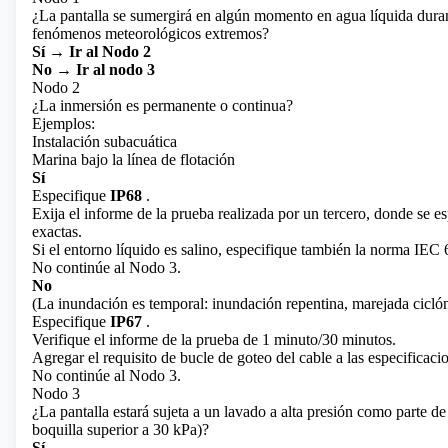
¿La pantalla se sumergirá en algún momento en agua líquida dura
fenómenos meteorológicos extremos?
Sí → Ir al Nodo 2
No → Ir al nodo 3
Nodo 2
¿La inmersión es permanente o continua?
Ejemplos:
Instalación subacuática
Marina bajo la línea de flotación
Sí
Especifique
IP68
.
Exija el informe de la prueba realizada por un tercero, donde se e
exactas.
Si el entorno líquido es salino, especifique también la norma IEC 
No continúe al Nodo 3.
No
(La inundación es temporal: inundación repentina, marejada ciclóni
Especifique
IP67
.
Verifique el informe de la prueba de 1 minuto/30 minutos.
Agregar el requisito de bucle de goteo del cable a las especificacio
No continúe al Nodo 3.
Nodo 3
¿La pantalla estará sujeta a un lavado a alta presión como parte d
boquilla superior a 30 kPa)?
Sí