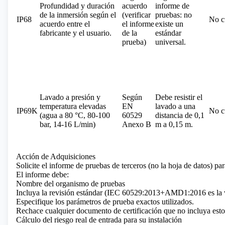
Profundidad y duración
acuerdo
informe de
de la inmersión según el
(verificar
pruebas: no
IP68
No c
acuerdo entre el
el informe
existe un
fabricante y el usuario.
de la
estándar
prueba)
universal.
Lavado a presión y
Según
Debe resistir el
temperatura elevadas
EN
lavado a una
IP69K
No c
(agua a 80 °C, 80-100
60529
distancia de 0,1
bar, 14-16 L/min)
Anexo B
m a 0,15 m.
Acción de Adquisiciones
Solicite el informe de pruebas de terceros (no la hoja de datos) par
El informe debe:
Nombre del organismo de pruebas
Incluya la revisión estándar (IEC 60529:2013+AMD1:2016 es la v
Especifique los parámetros de prueba exactos utilizados.
Rechace cualquier documento de certificación que no incluya esto
Cálculo del riesgo real de entrada para su instalación