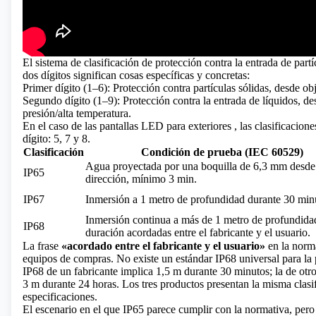
El sistema de clasificación de protección contra la entrada de par
dos dígitos significan cosas específicas y concretas:
Primer dígito (1–6): Protección contra partículas sólidas, desde ob
Segundo dígito (1–9): Protección contra la entrada de líquidos, de
presión/alta temperatura.
En el caso de
las pantallas LED para exteriores
, las clasificacion
dígito: 5, 7 y 8.
Clasificación
Condición de prueba (IEC 60529)
Agua proyectada por una boquilla de 6,3 mm desde
IP65
dirección, mínimo 3 min.
IP67
Inmersión a 1 metro de profundidad durante 30 min
Inmersión continua a más de 1 metro de profundida
IP68
duración acordadas entre el fabricante y el usuario.
La frase
«acordado entre el fabricante y el usuario»
en la norma
equipos de compras. No existe un estándar IP68 universal para la 
IP68 de un fabricante implica 1,5 m durante 30 minutos; la de otro
3 m durante 24 horas. Los tres productos presentan la misma clasi
especificaciones.
El escenario en el que IP65 parece cumplir con la normativa, pero 