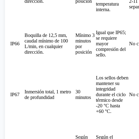
dirección.
posición
2-11
temperatura
sepa
interna.
Igual que IP65;
Boquilla de 12,5 mm,
Mínimo 3
se requiere
caudal mínimo de 100
minutos
IP66
mayor
No c
L/min, en cualquier
por
compresión del
dirección.
posición
sello.
Los sellos deben
mantener su
integridad
Inmersión total, 1 metro
30
IP67
durante el ciclo
No c
de profundidad
minutos
térmico desde
-20 °C hasta
+60 °C.
Según
Según el