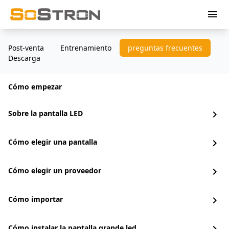
menu
Post-venta
Entrenamiento
preguntas frecuentes
Descarga
Cómo empezar
Sobre la pantalla LED
chevron_right
Cómo elegir una pantalla
chevron_right
Cómo elegir un proveedor
chevron_right
Cómo importar
chevron_right
Cómo instalar la pantalla grande led