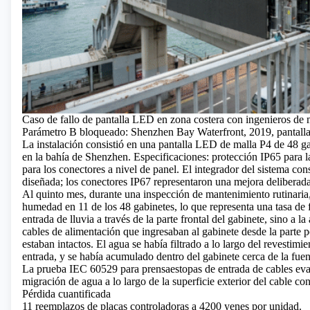
Caso de fallo de pantalla LED en zona costera con ingenieros de
Parámetro B bloqueado: Shenzhen Bay Waterfront, 2019, pantall
La instalación consistió en una pantalla LED de malla P4
de 48 ga
en la bahía de Shenzhen. Especificaciones: protección IP65 para l
para los conectores a nivel de panel. El integrador del sistema con
diseñada; los conectores IP67 representaron una mejora deliberada
Al quinto mes, durante una inspección de mantenimiento rutinaria, 
humedad en 11 de los 48 gabinetes, lo que representa una tasa de fa
entrada de lluvia a través de la parte frontal del gabinete, sino a la
cables de alimentación que ingresaban al gabinete desde la parte p
estaban intactos. El agua se había filtrado a lo largo del revestimi
entrada, y se había acumulado dentro del gabinete cerca de la fuen
La prueba IEC 60529 para prensaestopas de entrada de cables eval
migración de agua a lo largo de la superficie exterior del cable co
Pérdida cuantificada
11 reemplazos de placas controladoras a 4200 yenes por unidad.