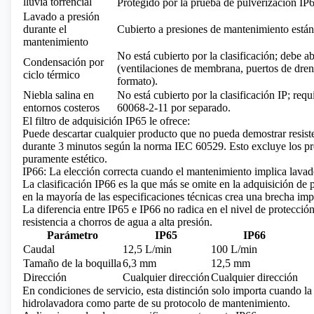
lluvia torrencial
Protegido por la prueba de pulverización IP
Lavado a presión
durante el
Cubierto a presiones de mantenimiento está
mantenimiento
No está cubierto por la clasificación; debe a
Condensación por
(ventilaciones de membrana, puertos de dren
ciclo térmico
formato).
Niebla salina en
No está cubierto por la clasificación IP; requ
entornos costeros
60068-2-11 por separado.
El filtro de adquisición IP65 le ofrece:
Puede descartar cualquier producto que no pueda demostrar resiste
durante 3 minutos según la norma IEC 60529. Esto excluye los p
puramente estético.
IP66: La elección correcta cuando el mantenimiento implica lavado
La clasificación IP66 es la que más se omite en la adquisición de 
en la mayoría de las especificaciones técnicas crea una brecha impo
La diferencia entre IP65 e IP66 no radica en el nivel de protección
resistencia a chorros de agua a alta presión.
Parámetro
IP65
IP66
Caudal
12,5 L/min
100 L/min
Tamaño de la boquilla
6,3 mm
12,5 mm
Dirección
Cualquier dirección
Cualquier dirección
En condiciones de servicio, esta distinción solo importa cuando la
hidrolavadora como parte de su protocolo de mantenimiento.