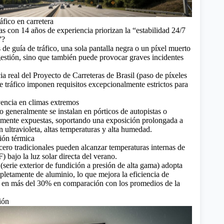
áfico en carretera
as con 14 años de experiencia priorizan la “estabilidad 24/7
”?
 de guía de tráfico, una sola pantalla negra o un píxel muerto
estión, sino que también puede provocar graves incidentes
a real del Proyecto de Carreteras de Brasil (paso de píxeles
de tráfico imponen requisitos excepcionalmente estrictos para
encia en climas extremos
 generalmente se instalan en pórticos de autopistas o
almente expuestas, soportando una exposición prolongada a
n ultravioleta, altas temperaturas y alta humedad.
tión térmica
cero tradicionales pueden alcanzar temperaturas internas de
) bajo la luz solar directa del verano.
(serie exterior de fundición a presión de alta gama) adopta
pletamente de aluminio, lo que mejora la eficiencia de
r en más del 30% en comparación con los promedios de la
ión