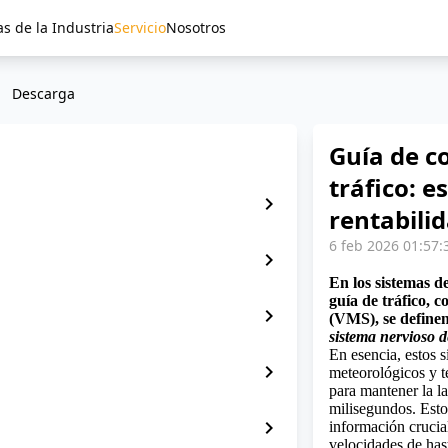
as de la Industria
Servicio
Nosotros
Descarga
Guía de c
tráfico: e
chevron_right
rentabili
6 feb 2026 01:57:
chevron_right
En los sistemas d
guía de tráfico,
chevron_right
(VMS), se defin
sistema nervioso d
En esencia, estos s
chevron_right
meteorológicos y te
para mantener la l
milisegundos. Esto
chevron_right
información crucia
velocidades de ha