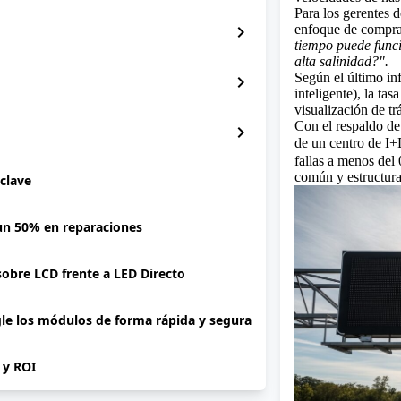
Para los gerentes d
chevron_right
enfoque de compra
tiempo puede funci
alta salinidad?".
Según el último inf
chevron_right
inteligente), la ta
visualización de tr
Con el respaldo de
chevron_right
de un centro de I+
fallas a menos del
común y estructura
 clave
 un 50% en reparaciones
 sobre LCD frente a LED Directo
gle los módulos de forma rápida y segura
P y ROI