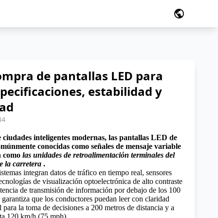
public
ompra de pantallas LED para
specificaciones, estabilidad y
dad
34
e ciudades inteligentes modernas, las pantallas LED de
 comúnmente conocidas como señales de mensaje variable
en como
las unidades de retroalimentación terminales del
e la carretera
.
istemas integran datos de tráfico en tiempo real, sensores
cnologías de visualización optoelectrónica de alto contraste
atencia de transmisión de información por debajo de los 100
 garantiza que los conductores puedan leer con claridad
l para la toma de decisiones a 200 metros de distancia y a
sta 120 km/h (75 mph).