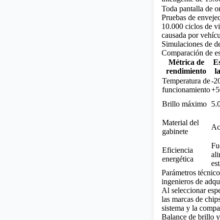
Toda pantalla de or
Pruebas de envejec
10.000 ciclos de v
causada por vehícu
Simulaciones de de
Comparación de e
Métrica de
E
rendimiento
l
Temperatura de
-2
funcionamiento
+5
Brillo máximo
5.
Material del
Ac
gabinete
Fu
Eficiencia
al
energética
es
Parámetros técnico
ingenieros de adqu
Al seleccionar espe
las marcas de chip
sistema y la compat
Balance de brillo y