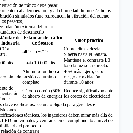
ientación de tráfico debe pasar:
imiento a alta temperatura y alta humedad durante 72 horas
ibración simulados (que reproducen la vibración del puente
los pesados)
gradación extrema del brillo
stándares de desempeño
stándar de
Estándar de tráfico
Valor práctico
a industria
de Sostron
0°C a
Cubre climas desde
-40°C a +75°C
0°C
Siberia hasta el Sahara.
Mantiene el contraste L3
000 nits
Hasta 10.000 nits
bajo la luz solar directa.
Aluminio fundido a
40% más ligero, cero
ero pintado
presión / aluminio
riesgo de oxidación
completo
durante 10 años
ente de
Cátodo común (50%
Reduce significativamente
imentación
de ahorro de energía)
los costos de electricidad
tándar
s clave explicados: lectura obligada para gerentes e
isiciones
cificaciones técnicas, los ingenieros deben mirar más allá de
s LED individuales y centrarse en el cumplimiento a nivel del
ibilidad del protocolo.
 relación de contraste