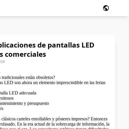
public
plicaciones de pantallas LED
as comerciales
:04
o
 tradicionales están obsoletos?
las LED son ahora un elemento imprescindible en las ferias
ntalla LED adecuada
exitosos
antenimiento y presupuesto
es
 clásicos carteles enrollables y pósteres impresos? Entonces
sfasado. En la era actual de la sobrecarga de información, la