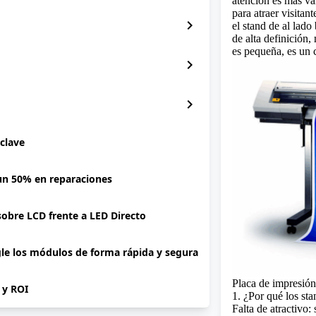
atención es más val
para atraer visita
chevron_right
el stand de al lad
de alta definición,
es pequeña, es un 
chevron_right
chevron_right
 clave
 un 50% en reparaciones
 sobre LCD frente a LED Directo
gle los módulos de forma rápida y segura
Placa de impresión
P y ROI
1. ¿Por qué los sta
Falta de atractivo: