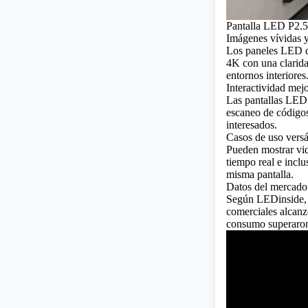
Pantalla LED P2.5
Imágenes vívidas 
Los paneles LED de
4K con una claridad
entornos interiores
Interactividad mej
Las pantallas LED 
escaneo de códigos
interesados.
Casos de uso versát
Pueden mostrar vid
tiempo real e inclu
misma pantalla.
Datos del mercado
Según LEDinside, p
comerciales alcanz
consumo superaron