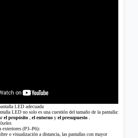
 pantalla LED adecuada
ntalla LED no solo es una cuestión del tamaño de la pantalla:
rar
el propósito
,
el entorno
y
el presupuesto
.
íxeles
 exteriores (P3–P6):
 libre o visualización a distancia, las pantallas con mayor