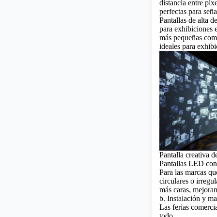
distancia entre píx
perfectas para señ
Pantallas de alta d
para exhibiciones e
más pequeñas como 
ideales para exhib
Pantalla creativa 
Pantallas LED con 
Para las marcas qu
circulares
o irregul
más caras, mejoran 
b. Instalación y m
Las ferias comercia
todo.