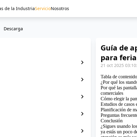
as de la Industria
Servicio
Nosotros
Descarga
Guía de a
para feri
chevron_right
21 oct 2025 03:10
Tabla de contenid
chevron_right
¿Por qué los stands
Por qué las pantal
comerciales
chevron_right
Cómo elegir la pa
Estudios de casos 
Planificación de m
chevron_right
Preguntas frecuent
Conclusión
¿Sigues usando los
chevron_right
ya estás un poco de