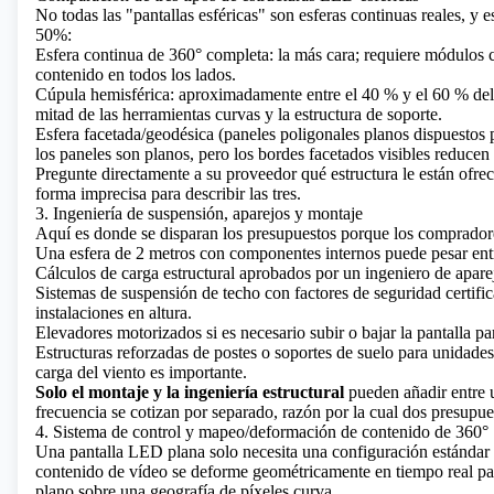
No todas las "pantallas esféricas" son esferas continuas reales, y 
50%:
Esfera continua de 360° completa: la más cara; requiere módulos c
contenido en todos los lados.
Cúpula hemisférica: aproximadamente entre el 40 % y el 60 % del c
mitad de las herramientas curvas y la estructura de soporte.
Esfera facetada/geodésica (paneles poligonales planos dispuestos 
los paneles son planos, pero los bordes facetados visibles reducen
Pregunte directamente a su proveedor qué estructura le están ofreci
forma imprecisa para describir las tres.
3. Ingeniería de suspensión, aparejos y montaje
Aquí es donde se disparan los presupuestos porque los compradores 
Una esfera de 2 metros con componentes internos puede pesar entr
Cálculos de carga estructural aprobados por un ingeniero de apare
Sistemas de suspensión de techo con factores de seguridad certifi
instalaciones en altura.
Elevadores motorizados si es necesario subir o bajar la pantalla pa
Estructuras reforzadas de postes o soportes de suelo para unidade
carga del viento es importante.
Solo el montaje y la ingeniería estructural
pueden añadir entre u
frecuencia se cotizan por separado, razón por la cual dos presupu
4. Sistema de control y mapeo/deformación de contenido de 360°
Una
pantalla LED plana
solo necesita una configuración estándar 
contenido de vídeo se deforme geométricamente en tiempo real para
plano sobre una geografía de píxeles curva.