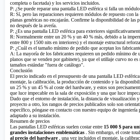
completa o facetada) y los servicios incluidos.
P: ¿Se puede reparar una pantalla LED esférica si falla un módulo
R: Sí, pero las reparaciones requieren módulos de repuesto con la
planas genéricas no encajarán. Confirme la disponibilidad de las p
no después de la avería.
P: ¿Es una pantalla LED esférica para exteriores significativament
R: Normalmente entre un 20 % y un 40 % más, debido a la imperme
entre 800 y 1500 nits en interiores) y el montaje estructural reforza
P: ¿Cuál es el tamaño mínimo de pedido que aceptan los fabricant
A: La mayoría de los fabricantes requieren un pedido mínimo de un
planos que se venden por gabinete), ya que el utillaje curvo no es
tamaños estándar "fuera de catálogo".
Conclusión
El precio indicado en el presupuesto de una pantalla LED esférica e
montaje, la calibración, la producción de contenido y la disponibil
un 25 % y un 45 % al coste del hardware, y estos son precisamente
que luce impecable en la sala de exposición y una que luce impeca
Dado que el entorno de instalación, la distancia de visualización 
proyecto a otro, los rangos de precios publicados solo son orientat
específico, póngase en contacto con nuestro equipo de ingeniería 
adaptado a su instalación.
Resumen de precios
Las pantallas LED esféricas suelen costar entre
15 000 $ para un
grandes instalaciones emblemáticas
. Sin embargo, el coste tota
al precio del hardware
, una vez incluidos el montaje, la calibra