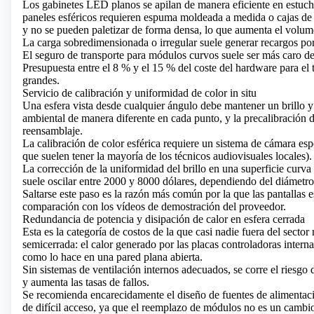
Los gabinetes LED planos se apilan de manera eficiente en estuch
paneles esféricos requieren espuma moldeada a medida o cajas de 
y no se pueden paletizar de forma densa, lo que aumenta el volumen
La carga sobredimensionada o irregular suele generar recargos por 
El seguro de transporte para módulos curvos suele ser más caro deb
Presupuesta entre el 8 % y el 15 % del coste del hardware para el 
grandes.
Servicio de calibración y uniformidad de color in situ
Una esfera vista desde cualquier ángulo debe mantener un brillo y 
ambiental de manera diferente en cada punto, y la precalibración de
reensamblaje.
La calibración de color esférica requiere un sistema de cámara esp
que suelen tener la mayoría de los técnicos audiovisuales locales).
La corrección de la uniformidad del brillo en una superficie curva e
suele oscilar entre 2000 y 8000 dólares, dependiendo del diámetro
Saltarse este paso es la razón más común por la que las pantallas es
comparación con los vídeos de demostración del proveedor.
Redundancia de potencia y disipación de calor en esfera cerrada
Esta es la categoría de costos de la que casi nadie fuera del secto
semicerrada: el calor generado por las placas controladoras intern
como lo hace en una pared plana abierta.
Sin sistemas de ventilación internos adecuados, se corre el riesgo
y aumenta las tasas de fallos.
Se recomienda encarecidamente el diseño de fuentes de alimentaci
de difícil acceso, ya que el reemplazo de módulos no es un cambio