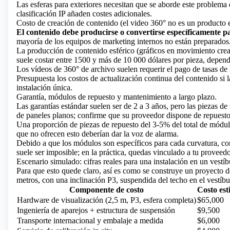
Las esferas para exteriores necesitan que se aborde este problema
clasificación IP añaden costes adicionales.
Costo de creación de contenido (el video 360° no es un producto e
El contenido debe producirse o convertirse específicamente pa
mayoría de los equipos de marketing internos no están preparados
La producción de contenido esférico (gráficos en movimiento crea
suele costar entre 1500 y más de 10 000 dólares por pieza, depen
Los vídeos de 360° de archivo suelen requerir el pago de tasas de l
Presupuesta los costos de actualización continua del contenido si l
instalación única.
Garantía, módulos de repuesto y mantenimiento a largo plazo.
Las garantías estándar suelen ser de 2 a 3 años, pero las piezas d
de paneles planos; confirme que su proveedor dispone de repuesto
Una proporción de piezas de repuesto del 3-5% del total de módulo
que no ofrecen esto deberían dar la voz de alarma.
Debido a que los módulos son específicos para cada curvatura, co
suele ser imposible; en la práctica, quedas vinculado a tu proveedor
Escenario simulado: cifras reales para una instalación en un vestí
Para que esto quede claro, así es como se construye un proyecto 
metros, con una inclinación P3, suspendida del techo en el vestíb
Componente de costo
Costo es
Hardware de visualización (2,5 m, P3, esfera completa)
$65,000
Ingeniería de aparejos + estructura de suspensión
$9,500
Transporte internacional y embalaje a medida
$6,000