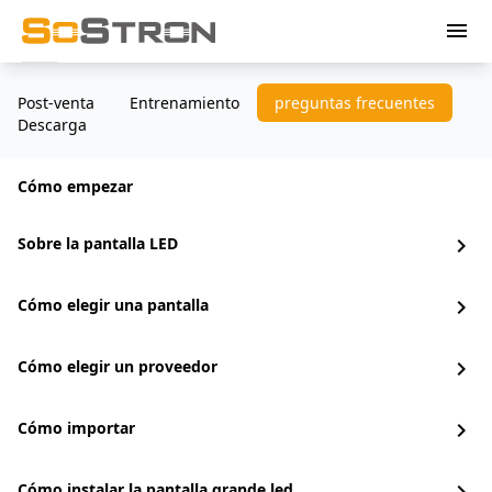
menu
Post-venta
Entrenamiento
preguntas frecuentes
Descarga
Cómo empezar
Sobre la pantalla LED
chevron_right
Cómo elegir una pantalla
chevron_right
Cómo elegir un proveedor
chevron_right
Cómo importar
chevron_right
Cómo instalar la pantalla grande led