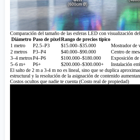
Comparación del tamaño de las esferas LED con visualización del
Diámetro
Paso de píxel
Rango de precios típico
1 metro
P2.5–P3
$15.000–$35.000
Mostrador de v
2 metros
P3–P4
$40.000–$90.000
Centro de mesa
3–4 metros
P4–P6
$100.000–$180.000
Exposición de 
5–6 m+
P6+
$200.000–$300.000+
Instalación em
El salto de 2 m a 3-4 m no es lineal, sino que se duplica aproxima
estructural y la resolución de la asignación de contenido aumentan
Costos ocultos que nadie te cuenta (Costo real de propiedad)