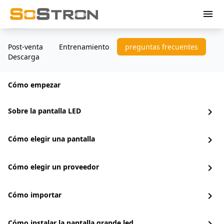
menu
Post-venta
Entrenamiento
preguntas frecuentes
Descarga
Cómo empezar
Sobre la pantalla LED
chevron_right
Cómo elegir una pantalla
chevron_right
Cómo elegir un proveedor
chevron_right
Cómo importar
chevron_right
Cómo instalar la pantalla grande led