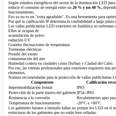
Según estudios energéticos del sector de la iluminación LED para ex
reducir el consumo de energía entre un
20 % y un 40 %,
dependie
funcionamiento.
Eso ya no es un "extra agradable". Es una herramienta para optimi
Por qué la calificación IP determina la confiabilidad a largo plazo
Las vallas publicitarias LED exteriores en Sudáfrica se enfrentan a
Ellos se ocupan de
acumulación de polvo
radiación UV
Grandes fluctuaciones de temperatura
Tormentas eléctricas
Presión del viento
contaminación del aire
Humedad costera en ciudades como Durban y Ciudad del Cabo.
Por eso, las vitrinas profesionales para exteriores requieren una p
elementos.
Normas recomendadas para la protección de vallas publicitarias L
Componente
Calificación re
Impermeabilización frontal
IP65
Protección de la parte trasera del gabinete
IP54–IP65
Resistencia a la corrosión
Recubrimiento apto para
Temperatura de funcionamiento
-20°C a +60°C
Los gabinetes baratos a menudo fallan no porque los LED en sí se
estructuras de los gabinetes que no están bien selladas.