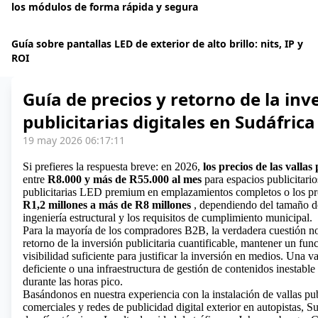
los módulos de forma rápida y segura
Guía sobre pantallas LED de exterior de alto brillo: nits, IP y
ROI
Guía de precios y retorno de la inve
publicitarias digitales en Sudáfrica
19 may 2026 06:17:11
Si prefieres la respuesta breve: en 2026,
los precios de las vallas
entre
R8.000 y más de R55.000 al mes
para espacios publicitari
publicitarias LED premium en emplazamientos completos o los pr
R1,2 millones a más de R8 millones
, dependiendo del tamaño de l
ingeniería estructural y los requisitos de cumplimiento municipal.
Para la mayoría de los compradores B2B, la verdadera cuestión no e
retorno de la inversión publicitaria cuantificable, mantener un fun
visibilidad suficiente para justificar la inversión en medios. Una v
deficiente o una infraestructura de gestión de contenidos inestab
durante las horas pico.
Basándonos en nuestra experiencia con la instalación
de vallas pu
comerciales y redes de publicidad digital exterior en autopistas,