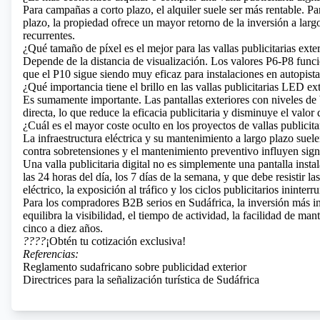
Para campañas a corto plazo, el alquiler suele ser más rentable. Par
plazo, la propiedad ofrece un mayor retorno de la inversión a larg
recurrentes.
¿Qué tamaño de píxel es el mejor para las vallas publicitarias exte
Depende de la distancia de visualización. Los valores P6-P8 funci
que el P10 sigue siendo muy eficaz para instalaciones en autopista
¿Qué importancia tiene el brillo en las vallas publicitarias LED ex
Es sumamente importante. Las pantallas exteriores con niveles de br
directa, lo que reduce la eficacia publicitaria y disminuye el valor
¿Cuál es el mayor coste oculto en los proyectos de vallas publicitar
La infraestructura eléctrica y su mantenimiento a largo plazo suel
contra sobretensiones y el mantenimiento preventivo influyen signi
Una valla publicitaria digital no es simplemente una pantalla insta
las 24 horas del día, los 7 días de la semana, y que debe resistir la
eléctrico, la exposición al tráfico y los ciclos publicitarios inint
Para los compradores B2B serios en Sudáfrica, la inversión más int
equilibra la visibilidad, el tiempo de actividad, la facilidad de ma
cinco a diez años.
????
¡Obtén tu cotización exclusiva!
Referencias:
Reglamento sudafricano sobre publicidad exterior
Directrices para la señalización turística de Sudáfrica