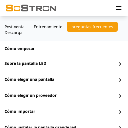
menu
Post-venta
Entrenamiento
preguntas frecuentes
Descarga
Cómo empezar
Sobre la pantalla LED
chevron_right
Cómo elegir una pantalla
chevron_right
Cómo elegir un proveedor
chevron_right
Cómo importar
chevron_right
Cómo instalar la pantalla grande led