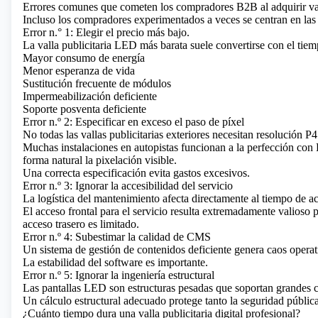
Errores comunes que cometen los compradores B2B al adquirir val
Incluso los compradores experimentados a veces se centran en las
Error n.° 1: Elegir el precio más bajo.
La valla publicitaria LED más barata suele convertirse con el tiem
Mayor consumo de energía
Menor esperanza de vida
Sustitución frecuente de módulos
Impermeabilización deficiente
Soporte posventa deficiente
Error n.º 2: Especificar en exceso el paso de píxel
No todas las vallas publicitarias exteriores necesitan resolución P4
Muchas instalaciones en autopistas funcionan a la perfección con 
forma natural la pixelación visible.
Una correcta especificación evita gastos excesivos.
Error n.º 3: Ignorar la accesibilidad del servicio
La logística del mantenimiento afecta directamente al tiempo de ac
El acceso frontal para el servicio resulta extremadamente valioso 
acceso trasero es limitado.
Error n.º 4: Subestimar la calidad de CMS
Un sistema de gestión de contenidos deficiente genera caos operativ
La estabilidad del software es importante.
Error n.º 5: Ignorar la ingeniería estructural
Las pantallas LED son estructuras pesadas que soportan grandes car
Un cálculo estructural adecuado protege tanto la seguridad pública
¿Cuánto tiempo dura una valla publicitaria digital profesional?