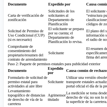
Documento
Expedido por
Causa común
Solicitudes de los
El solicitante
Carta de verificación de
solicitantes al
“estructura pu
zonificación
Departamento de
clasificacione
Planificación
códigos de zo
El solicitante se prepara
Solicitud de Permiso de
El plano del s
por su cuenta; el
Uso Condicional (CUP)
información s
Departamento de
(si es necesario)
el radio de no
Planificación lo revisa.
Comprobante de
El resumen de
consentimiento del
Solicitante
específicament
propietario/resumen del
firma del arr
contrato de arrendamiento
Paso 2: Paquete de permisos estatales para publicidad exterior
Expedido
Documento
Causa común de rechazo
por
Formulario de solicitud de
Utilizar una versión obsole
permiso estatal para
Solicitante
transporte estatales actual
actividades al aire libre
portal oficial el día de la p
Levantamiento
La medición se toma desde 
topográfico de distancias
Agrimensor
derecho de vía; no son lo m
de derecho de vía de la
titulado
la superficie de la carretera
carretera