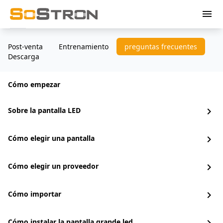
menu
Post-venta
Entrenamiento
preguntas frecuentes
Descarga
Cómo empezar
Sobre la pantalla LED
chevron_right
Cómo elegir una pantalla
chevron_right
Cómo elegir un proveedor
chevron_right
Cómo importar
chevron_right
Cómo instalar la pantalla grande led