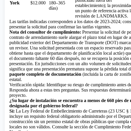
publicidad fuera del
York
$12.000
180–365
establecimiento); la proximida
días)
un punto de referencia activa l
revisión de LANDMARKS.
Las tarifas indicadas corresponden a los datos de 2023-2024; cons
presentar la solicitud para confirmar las tarifas vigentes.
Nota del consultor de cumplimiento:
Presentar la solicitud de p
contrato de arrendamiento suele alargar el plazo total en lugar de ac
publicidad exterior del Departamento de Transporte (DOT) marcan l
un revisor. Una solicitud presentada con un espacio reservado par
obtiene hasta que el departamento de planificación local actúe) qu
el documento faltante 60 días después, no se recupera la posición 
presentación. En jurisdicciones con un alto volumen de solicitudes
significa que una presentación prematura supone la pérdida total de
paquete completo de documentación
(incluida la carta de zonifi
estatal.
Verificación rápida: Identifique su riesgo de cumplimiento antes d
Responda ahora a estas tres preguntas. Sus respuestas determinar
proyecto.
¿Su lugar de instalación se encuentra a menos de 660 pies de u
designada por el gobierno federal?
Sí:
La Ley Federal de Embellecimiento de Carreteras (23 USC § 13
incluye un requisito federal obligatorio administrado por el Depar
construcción sin un permiso estatal de obras públicas que cumpla 
locales no son válidos. Consulte la sección de Cumplimiento Fede