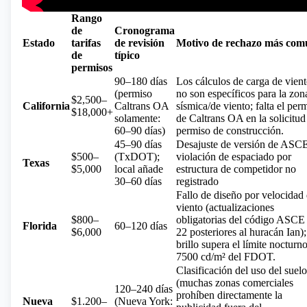
Rango
de
Cronograma
Estado
tarifas
de revisión
Motivo de rechazo más com
de
típico
permisos
90–180 días
Los cálculos de carga de vien
(permiso
no son específicos para la zon
$2,500–
California
Caltrans OA
sísmica/de viento; falta el per
$18,000+
solamente:
de Caltrans OA en la solicitud
60–90 días)
permiso de construcción.
45–90 días
Desajuste de versión de ASC
$500–
(TxDOT);
violación de espaciado por
Texas
$5,000
local añade
estructura de competidor no
30–60 días
registrado
Fallo de diseño por velocidad 
viento (actualizaciones
$800–
obligatorias del código ASCE
Florida
60–120 días
$6,000
22 posteriores al huracán Ian);
brillo supera el límite nocturn
7500 cd/m² del FDOT.
Clasificación del uso del suelo
(muchas zonas comerciales
120–240 días
prohíben directamente la
Nueva
$1.200–
(Nueva York: