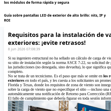
los módulos de forma rápida y segura
Guía sobre pantallas LED de exterior de alto brillo: nits, IP y
ROI
Requisitos para la instalación de v
exteriores: ¡evite retrasos!
8 jun 2026 07:08:39
Si su ingeniero estructural no ha sellado un cálculo de carga de vi
su sitio de instalación según la norma ASCE 7-22, su solicitud de 
las jurisdicciones (no denegada, sino devuelta), lo que significa qu
completo.
No se trata de un tecnicismo. Es el paso que más se omite en
los 
exteriores
en todo el país, y les cuesta a los solicitantes un prom
Florida y Texas, donde los requisitos de zona de viento son innego
sobre la carga de viento que no especifique el sitio —incluso una
automáticamente una notificación de Retorno para Corrección (RF
El fallo de cumplimiento que debería figurar en toda sesión informa