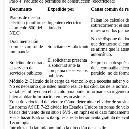
Paso 4: Paquete de permisos de construcción (electricidad)
Documento
Expedido por
Causa común de re
Planos de diseño
Faltan los cálculos 
eléctrico (conformes
Ingeniero eléctrico
sobrecorriente; el si
al artículo 600 del
titulado
muestra en los plano
NEC)
No se dispone de do
Documentación
que demuestre el cum
sobre el control de
Solicitante + fabricante
se afirma que la ate
luminancia
automático.
El solicitante presenta
Solicitud de entrada
Se presenta después 
la solicitud ante la
al servicio de
de la compañía eléct
compañía de servicios
servicios públicos
paralelo, no de forma
públicos.
Módulo 2: Cálculo de la carga de viento: lo que necesita saber y 
No es necesario que usted mismo realice los cálculos de la norm
variables influyen en el cálculo para poder informar a su ingeniero
intercambiar información en tres ocasiones.
Zona de velocidad del viento: Cómo determinar el valor de su siti
La norma ASCE 7-22 divide los Estados Unidos en zonas de veloc
básica del viento de su sitio (
$V$
, en mph) es el dato fundamental
Visita hazards.atcouncil.org; esta es la herramienta gratuita de 
Tecnología.
Introduzca la latitud/longitud o la dirección de su sitio.