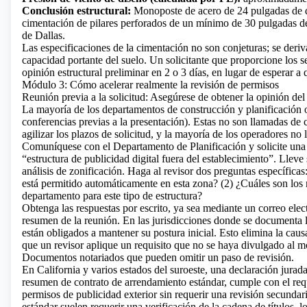
Conclusión estructural:
Monoposte de acero de 24 pulgadas de d
cimentación de pilares perforados de un mínimo de 30 pulgadas 
de Dallas.
Las especificaciones de la cimentación no son conjeturas; se deriv
capacidad portante del suelo. Un solicitante que proporcione los 
opinión estructural preliminar en 2 o 3 días, en lugar de esperar a 
Módulo 3: Cómo acelerar realmente la revisión de permisos
Reunión previa a la solicitud: Asegúrese de obtener la opinión del 
La mayoría de los departamentos de construcción y planificación o
conferencias previas a la presentación). Estas no son llamadas de 
agilizar los plazos de solicitud, y la mayoría de los operadores no l
Comuníquese con el Departamento de Planificación y solicite una r
“estructura de publicidad digital fuera del establecimiento”. Lleve 
análisis de zonificación. Haga al revisor dos preguntas específica
está permitido automáticamente en esta zona? (2) ¿Cuáles son los re
departamento para este tipo de estructura?
Obtenga las respuestas por escrito, ya sea mediante un correo ele
resumen de la reunión. En las jurisdicciones donde se documenta la
están obligados a mantener su postura inicial. Esto elimina la cau
que un revisor aplique un requisito que no se haya divulgado al m
Documentos notariados que pueden omitir un paso de revisión.
En California y varios estados del suroeste, una declaración jurada
resumen de contrato de arrendamiento estándar, cumple con el requi
permisos de publicidad exterior sin requerir una revisión secundar
estándar suelen requerir una verificación de la cadena de títulos, 