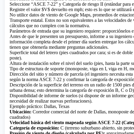
Seleccione “ASCE 7-22” y Categoría de riesgo II (estándar para est
Registre el valor
$V$
devuelto en mph; esto es lo que se utilizará 
No utilice datos de viento de Google Maps, promedios de estacio
Transporte estatal. Estos no son equivalentes a las velocidades 
cálculos que no cumplen con la normativa.
Parámetros de entrada que su ingeniero requiere: proporciónelos e
Antes de que le presenten un presupuesto, informe a su ingeniero e
información completa desde el primer día suelen entregar los cál
tienen que obtenerla mediante preguntas adicionales.
Superficie total del letrero (pies cuadrados por cara; si es de dob
poste).
Altura de instalación sobre el nivel del suelo (pies, hasta la parte
Tipo de estructura de soporte (monoposte, viga en I, viga en H, m
Dirección del sitio y número de parcela (el ingeniero necesita est
según la norma ASCE 7-22 y confirmar la categoría de exposición
Descripción de la superficie del terreno en un radio de 1500 pies de
urbana densa; esto determina la categoría de exposición B, C o D)
Disponibilidad de informe de suelos (si dispone de un informe geot
necesidad de realizar nuevas perforaciones).
Ejemplo práctico: Dallas, Texas
Ubicación:
Corredor comercial del norte de Dallas, monoposte de
cuadrados)
Velocidad básica del viento mapeada según ASCE 7-22 (Catego
Categoría de exposición:
C (terreno suburbano abierto, sin protec
Presión de viento de diseño (calculada por PE):
aproximadamente