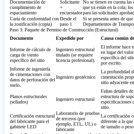
Documentación de
Solicitante
No se tienen en cuenta las 
cumplimiento de
+
que ya están en la cola; l
espaciamiento
encuestador
para las solicitudes aprobad
Carta de conformidad con
Desde el
Si se presenta antes de que 
la zonificación (copia)
paso 1
Departamentos de Transport
Paso 3: Paquete de Permiso de Construcción (Estructural)
Documento
Expedido por
Causa común de
El informe hace r
Informe de cálculo de
Ingeniero estructural
en lugar del val
carga de viento
titulado (se requiere
específica del sit
específico del sitio
licencia profesional).
por escrito.
Informe de ingeniería
La profundidad de
de cimentaciones con
Ingeniero geotécnico
cimentación propu
datos de perforación del
sitio adyacente en
suelo.
Faltan detalles d
Planos estructurales
estructura de sopo
Ingeniero estructural
(sellados)
especificaciones d
sitio.
Laboratorio de pruebas
Certificación estructural
La certificación 
de terceros (por
del fabricante para el
diferente a la que
ejemplo, ETL, UL) o
gabinete LED
de tamaño o peso
fabricante