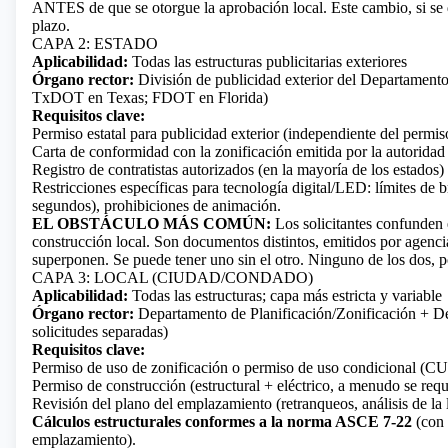
ANTES de que se otorgue la aprobación local. Este cambio, si se 
plazo.
CAPA 2: ESTADO
Aplicabilidad:
Todas las estructuras publicitarias exteriores
Órgano rector:
División de publicidad exterior del Departamento 
TxDOT en Texas; FDOT en Florida)
Requisitos clave:
Permiso estatal para publicidad exterior (independiente del permis
Carta de conformidad con la zonificación emitida por la autoridad 
Registro de contratistas autorizados (en la mayoría de los estados)
Restricciones específicas para tecnología digital/LED: límites de
segundos), prohibiciones de animación.
EL OBSTÁCULO MÁS COMÚN:
Los solicitantes confunden 
construcción local. Son documentos distintos, emitidos por agenci
superponen. Se puede tener uno sin el otro. Ninguno de los dos, por
CAPA 3: LOCAL (CIUDAD/CONDADO)
Aplicabilidad:
Todas las estructuras; capa más estricta y variable
Órgano rector:
Departamento de Planificación/Zonificación + De
solicitudes separadas)
Requisitos clave:
Permiso de uso de zonificación o permiso de uso condicional (C
Permiso de construcción (estructural + eléctrico, a menudo se req
Revisión del plano del emplazamiento (retranqueos, análisis de la 
Cálculos estructurales conformes a la norma ASCE 7-22
(con 
emplazamiento).