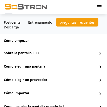
menu
Post-venta
Entrenamiento
preguntas frecuentes
Descarga
Cómo empezar
Sobre la pantalla LED
chevron_right
Cómo elegir una pantalla
chevron_right
Cómo elegir un proveedor
chevron_right
Cómo importar
chevron_right
Cómo instalar la pantalla grande led