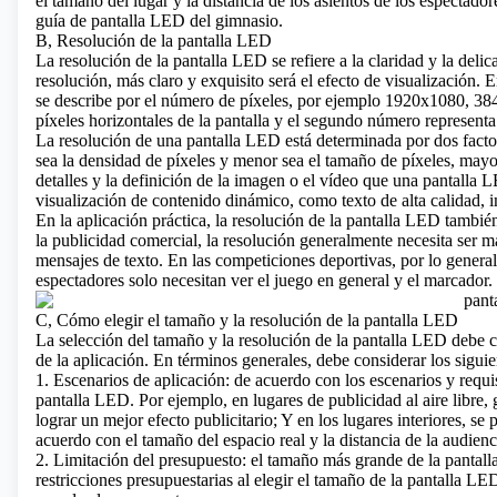
el tamaño del lugar y la distancia de los asientos de los espectador
guía de pantalla LED del gimnasio.
B, Resolución de la pantalla LED
La resolución de la pantalla LED se refiere a la claridad y la del
resolución, más claro y exquisito será el efecto de visualización.
se describe por el número de píxeles, por ejemplo 1920x1080, 38
píxeles horizontales de la pantalla y el segundo número representa 
La resolución de una pantalla LED está determinada por dos facto
sea la densidad de píxeles y menor sea el tamaño de píxeles, mayor 
detalles y la definición de la imagen o el vídeo que una pantalla
visualización de contenido dinámico, como texto de alta calidad, 
En la aplicación práctica, la resolución de la pantalla LED también
la publicidad comercial, la resolución generalmente necesita ser m
mensajes de texto. En las competiciones deportivas, por lo general,
espectadores solo necesitan ver el juego en general y el marcador.
C, Cómo elegir el tamaño y la resolución de la pantalla LED
La selección del tamaño y la resolución de la pantalla LED debe c
de la aplicación. En términos generales, debe considerar los siguie
1. Escenarios de aplicación: de acuerdo con los escenarios y requis
pantalla LED. Por ejemplo, en lugares de publicidad al aire libr
lograr un mejor efecto publicitario; Y en los lugares interiores,
acuerdo con el tamaño del espacio real y la distancia de la audienci
2. Limitación del presupuesto: el tamaño más grande de la pantalla 
restricciones presupuestarias al elegir el tamaño de la pantalla L