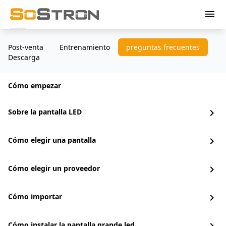
menu
Post-venta
Entrenamiento
preguntas frecuentes
Descarga
Cómo empezar
Sobre la pantalla LED
chevron_right
Cómo elegir una pantalla
chevron_right
Cómo elegir un proveedor
chevron_right
Cómo importar
chevron_right
Cómo instalar la pantalla grande led