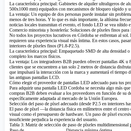
La característica principal: Gabinetes de alquiler ultraligeros d
500x1000 mm) equipados con mecanismos de bloqueo rápido y una
La ventaja: Un equipo de dos personas puede instalar sin proble
menos de tres horas. Y lo que es más importante, la altísima frecu
noticias locales transmitan el evento, el fondo LED se vea nítido 
Comercio minorista y hostelería: Soluciones de píxeles finos para 
No todos los proyectos lucrativos en Córdoba se enfrentan al sol. 
requieren una experiencia visual más íntima. En estos casos, pasam
interiores de píxeles finos (P1.8-P2.5).
La característica principal: Empaquetado SMD de alta densidad 
completo los marcos físicos.
La ventaja: Los integradores B2B pueden ofrecer pantallas 4K u 8K
clientes que se encuentren a tan solo 2 metros de distancia disfrut
que impulsará la interacción con la marca y aumentará el tiempo de
las antiguas pantallas LCD.
Cómo elegir el proveedor de pantallas LED adecuado para tus pr
Para adquirir una pantalla LED Cordoba se necesita algo más que
compras B2B deben evaluar a los proveedores en función de su do
específicamente adaptada al mercado de la Unión Europea.
Selección del paso de píxel adecuado (desde P2.5 en interiores has
El paso de píxel —la distancia física en milímetros entre el centr
visual como el presupuesto de hardware. Un paso de píxel excesiv
insuficiente perjudica la experiencia del usuario.
Tabla 3: Matriz de selección de paso de píxeles multidimensiona
Paso de
Distancia mínima óptima