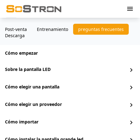
menu
Post-venta
Entrenamiento
preguntas frecuentes
Descarga
Cómo empezar
Sobre la pantalla LED
chevron_right
Cómo elegir una pantalla
chevron_right
Cómo elegir un proveedor
chevron_right
Cómo importar
chevron_right
Cómo instalar la pantalla grande led