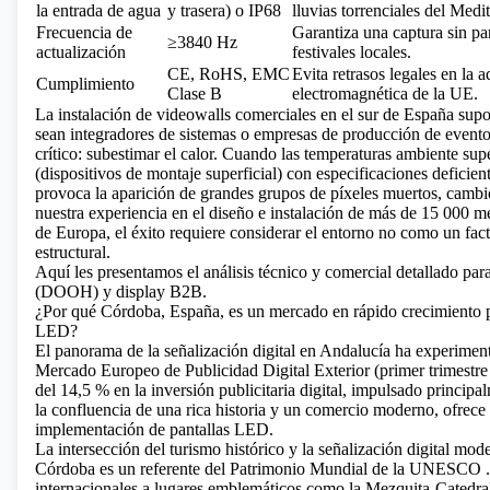
la entrada de agua
y trasera) o IP68
lluvias torrenciales del Medi
Frecuencia de
Garantiza una captura sin pa
≥3840 Hz
actualización
festivales locales.
CE, RoHS, EMC
Evita retrasos legales en la
Cumplimiento
Clase B
electromagnética de la UE.
La instalación de videowalls comerciales en el sur de España sup
sean integradores de sistemas o empresas de producción de eventos,
crítico: subestimar el calor. Cuando las temperaturas ambiente sup
(dispositivos de montaje superficial) con
especificaciones deficien
provoca la aparición de grandes grupos de píxeles muertos, cambi
nuestra experiencia en el diseño e instalación de más de 15 000 m
de Europa, el éxito requiere considerar el entorno no como un fac
estructural.
Aquí les presentamos el análisis técnico y comercial detallado par
(DOOH) y display B2B.
¿Por qué Córdoba, España, es un mercado en rápido crecimiento pa
LED?
El panorama de la señalización digital en Andalucía ha experimen
Mercado Europeo de Publicidad Digital Exterior (primer trimestre 
del 14,5 % en la inversión publicitaria digital, impulsado principal
la confluencia de una rica historia y un comercio moderno, ofrece
implementación de pantallas LED.
La intersección del turismo histórico y la señalización digital mod
Córdoba es un referente
del Patrimonio Mundial de la UNESCO
.
internacionales a lugares emblemáticos como la Mezquita-Catedral.