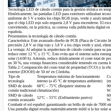
Tecnología LED de cátodo común para la gestión térmica en temp
Históricamente, las pantallas LED para exteriores utilizaban tec
uniforme de 5 V a todos los chips RGB (rojo, verde y azul) simul
que el chip LED rojo solo requería 2,8 V para encenderse. El exce
convirtiendo, en la práctica, su costosa valla publicitaria digital e
española.
Presentamos la tecnología de cátodo común.
Característica: Este avanzado diseño
de PCB (Placa de Circuito I
precisión 2,8 V al chip rojo y 3,8 V a los chips verde y azul, elim
La ventaja: Al adoptar la arquitectura de cátodo común para su pa
reduce entre 12 °C y 15 °C. Esto evita que el sistema sufra estra
solar (14:00 h). Además, reduce drásticamente el coste total de p
un 30 %, una ventaja financiera considerable teniendo en cuenta lo
Tabla 2: Comparación del costo total de propiedad (TCO) y la efici
exterior (DOOH) de 50 m² en Córdoba.
Tipo de
Temperatura máxima de funcionamiento
Co
tecnología
interno (a 45 °C de temperatura ambiente)
(m
SMD de ánodo
68°C – 75°C (Requiere sistema de
90
común tradicional
climatización)
W
SMD de cátodo
60
52°C – 55°C (Enfriamiento pasivo)
común avanzado
W
Combatir el sol español: garantizando un brillo de más de 7000 ni
Una pantalla digital resulta matemáticamente inútil si la luz solar 