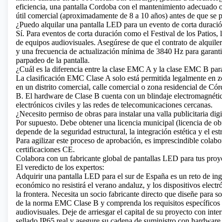
eficiencia, una pantalla Cordoba con el mantenimiento adecuado o
útil comercial (aproximadamente de 8 a 10 años) antes de que se pr
¿Puedo alquilar una pantalla LED para un evento de corta durac
Sí. Para eventos de corta duración como el Festival de los Patios, 
de equipos audiovisuales. Asegúrese de que el contrato de alquiler
y una frecuencia de actualización mínima de 3840 Hz para garantiz
parpadeo de la pantalla.
¿Cuál es la diferencia entre la clase EMC A y la clase EMC B par
La clasificación EMC Clase A solo está permitida legalmente en zo
en un distrito comercial, calle comercial o zona residencial de Có
B. El hardware de Clase B cuenta con un blindaje electromagnético 
electrónicos civiles y las redes de telecomunicaciones cercanas.
¿Necesito permiso de obras para instalar una valla publicitaria di
Por supuesto. Debe obtener una licencia municipal (licencia de o
depende de la seguridad estructural, la integración estética y el e
Para agilizar este proceso de aprobación, es imprescindible col
certificaciones CE.
Colabora con un fabricante global de pantallas LED para tus proy
El veredicto de los expertos:
Adquirir una pantalla LED para el sur de España es un reto de in
económico no resistirá el verano andaluz, y los dispositivos elec
la frontera. Necesita un socio fabricante directo que diseñe para 
de la norma EMC Clase B y comprenda los requisitos específicos d
audiovisuales. Deje de arriesgar el capital de su proyecto con int
sellado IP65 real y asegure su cadena de suministro con hardware