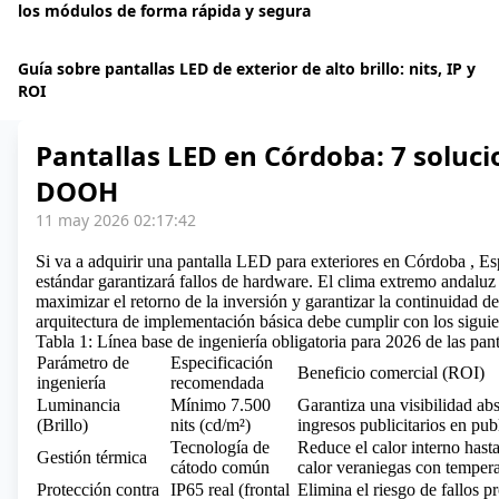
los módulos de forma rápida y segura
Guía sobre pantallas LED de exterior de alto brillo: nits, IP y
ROI
Pantallas LED en Córdoba: 7 soluc
DOOH
11 may 2026 02:17:42
Si va a adquirir una
pantalla LED para exteriores en Córdoba
, Es
estándar garantizará fallos de hardware. El clima extremo andaluz 
maximizar el retorno de la inversión y garantizar la continuidad 
arquitectura de implementación básica debe cumplir con los siguie
Tabla 1: Línea base de ingeniería obligatoria para 2026 de las pa
Parámetro de
Especificación
Beneficio comercial (ROI)
ingeniería
recomendada
Luminancia
Mínimo 7.500
Garantiza una visibilidad abs
(Brillo)
nits (cd/m²)
ingresos publicitarios en pu
Tecnología de
Reduce el calor interno hast
Gestión térmica
cátodo común
calor veraniegas con tempera
Protección contra
IP65 real (frontal
Elimina el riesgo de fallos p