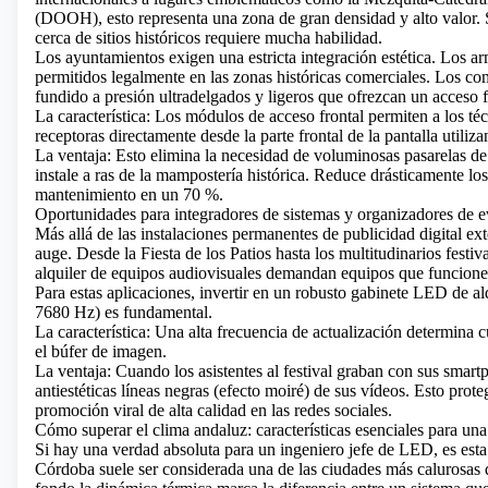
(DOOH), esto representa una zona de gran densidad y alto valor. S
cerca de sitios históricos requiere mucha habilidad.
Los ayuntamientos exigen una estricta integración estética. Los a
permitidos legalmente en las zonas históricas comerciales. Los
fundido a presión ultradelgados y ligeros que ofrezcan un acceso 
La característica: Los módulos de acceso frontal permiten a los téc
receptoras directamente desde la parte frontal de la pantalla utili
La ventaja: Esto elimina la necesidad de voluminosas pasarelas de
instale a ras de la mampostería histórica. Reduce drásticamente lo
mantenimiento en un 70 %.
Oportunidades para integradores de sistemas y organizadores de 
Más allá de las instalaciones permanentes de publicidad digital ex
auge. Desde la Fiesta de los Patios hasta los multitudinarios festiv
alquiler de equipos audiovisuales demandan equipos que funcionen
Para estas aplicaciones, invertir en un robusto gabinete
LED de alq
7680 Hz) es fundamental.
La característica: Una alta frecuencia de actualización determina 
el búfer de imagen.
La ventaja: Cuando los asistentes al festival graban con sus smart
antiestéticas líneas negras (efecto moiré) de sus vídeos. Esto prot
promoción viral de alta calidad en las redes sociales.
Cómo superar el clima andaluz: características esenciales para un
Si hay una verdad absoluta para un ingeniero jefe de LED, es esta:
Córdoba suele ser considerada una de las ciudades más calurosa