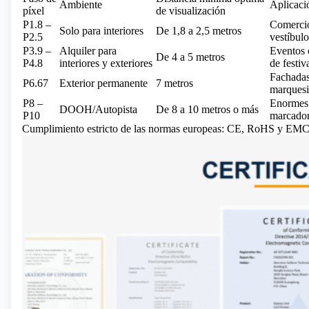
Ambiente
Aplicaci
píxel
de visualización
P1.8 –
Comercio 
Solo para interiores
De 1,8 a 2,5 metros
P2.5
vestíbulo
P3.9 –
Alquiler para
Eventos 
De 4 a 5 metros
P4.8
interiores y exteriores
de festiv
Fachadas 
P6.67
Exterior permanente
7 metros
marquesi
P8 –
Enormes v
DOOH/Autopista
De 8 a 10 metros o más
P10
marcadore
Cumplimiento estricto de las normas europeas: CE, RoHS y EMC