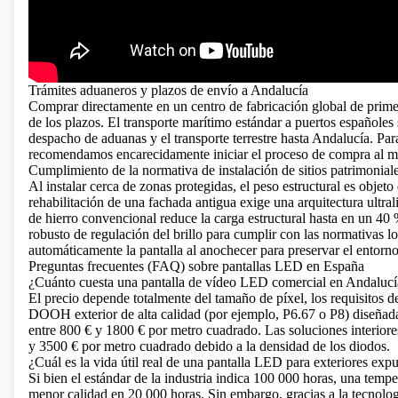
Trámites aduaneros y plazos de envío a Andalucía
Comprar directamente en un centro de fabricación global de prime
de los plazos. El transporte marítimo estándar a puertos españoles s
despacho de aduanas y el transporte terrestre hasta Andalucía. Pa
recomendamos encarecidamente iniciar el proceso de compra al me
Cumplimiento de la normativa de instalación de sitios patrimonia
Al instalar cerca de zonas protegidas, el peso estructural es objeto
rehabilitación de una fachada antigua exige una arquitectura ultra
de hierro convencional reduce la carga estructural hasta en un 40
robusto de regulación del brillo para cumplir con las normativas 
automáticamente la pantalla al anochecer para preservar el entorno
Preguntas frecuentes (FAQ) sobre pantallas LED en España
¿Cuánto cuesta una pantalla de vídeo LED comercial en Andalucí
El precio depende totalmente del tamaño de píxel, los requisitos de
DOOH exterior de alta calidad (por ejemplo, P6.67 o P8) diseñada 
entre 800 € y 1800 € por metro cuadrado. Las soluciones interiore
y 3500 € por metro cuadrado debido a la densidad de los diodos.
¿Cuál es la vida útil real de una pantalla LED para exteriores exp
Si bien el estándar de la industria indica 100 000 horas, una temp
menor calidad en 20 000 horas. Sin embargo, gracias a la tecnolog