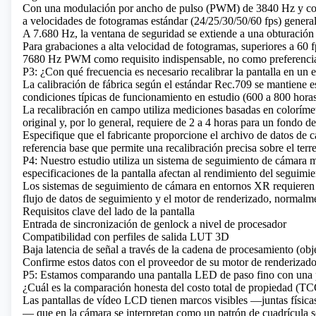
Con una modulación por ancho de pulso (PWM) de 3840 Hz y con 
a velocidades de fotogramas estándar (24/25/30/50/60 fps) general
A 7.680 Hz, la ventana de seguridad se extiende a una obturación
Para grabaciones a alta velocidad de fotogramas, superiores a 60 f
7680 Hz PWM como requisito indispensable, no como preferenci
P3: ¿Con qué frecuencia es necesario recalibrar la pantalla en un 
La calibración de fábrica según el estándar Rec.709 se mantiene
condiciones típicas de funcionamiento en estudio (600 a 800 horas
La recalibración en campo utiliza mediciones basadas en coloríme
original y, por lo general, requiere de 2 a 4 horas para un fondo de
Especifique que el fabricante proporcione el archivo de datos de cal
referencia base que permite una recalibración precisa sobre el terr
P4: Nuestro estudio utiliza un sistema de seguimiento de cámara 
especificaciones de la pantalla afectan al rendimiento del seguimi
Los sistemas de seguimiento de cámara en entornos XR requieren q
flujo de datos de seguimiento y el motor de renderizado, normalm
Requisitos clave del lado de la pantalla
Entrada de sincronización de genlock a nivel de procesador
Compatibilidad con perfiles de salida LUT 3D
Baja latencia de señal a través de la cadena de procesamiento (ob
Confirme estos datos con el proveedor de su motor de renderizado 
P5: Estamos comparando una pantalla LED de paso fino con una pa
¿Cuál es la comparación honesta del costo total de propiedad (T
Las pantallas de vídeo LCD tienen marcos visibles —juntas físic
— que en la cámara se interpretan como un patrón de cuadrícula s