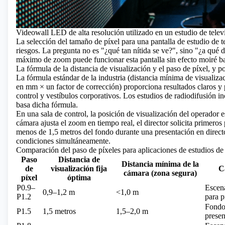
Videowall LED de alta resolución utilizado en un estudio de televi
La selección del tamaño de píxel para una pantalla de estudio de te
riesgos. La pregunta no es "¿qué tan nítida se ve?", sino "¿a qué 
máximo de zoom puede funcionar esta pantalla sin efecto moiré ba
La fórmula de la distancia de visualización y el paso de píxel, y p
La fórmula estándar de la industria (distancia mínima de visuali
en mm × un factor de corrección) proporciona resultados claros y 
control y vestíbulos corporativos. Los estudios de radiodifusión 
basa dicha fórmula.
En una sala de control, la posición de visualización del operador e
cámara ajusta el zoom en tiempo real, el director solicita primer
menos de 1,5 metros del fondo durante una presentación en directo
condiciones simultáneamente.
Comparación del paso de píxeles para aplicaciones de estudios de
Paso
Distancia de
Distancia mínima de la
de
visualización fija
C
cámara (zona segura)
píxel
óptima
P0.9–
Escen
0,9–1,2 m
<1,0 m
P1.2
para p
Fondo 
P1.5
1,5 metros
1,5–2,0 m
presen