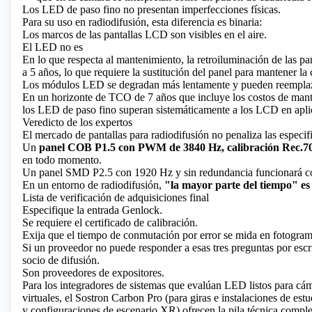
Los LED de paso fino no presentan imperfecciones físicas.
Para su uso en radiodifusión, esta diferencia es binaria:
Los marcos de las pantallas LCD son visibles en el aire.
El LED no es
En lo que respecta al mantenimiento, la retroiluminación de las p
a 5 años, lo que requiere la sustitución del panel para mantener la 
Los módulos LED se degradan más lentamente y pueden reemplazar
En un horizonte de TCO de 7 años que incluye los costos de mante
los LED de paso fino superan sistemáticamente a los LCD en aplic
Veredicto de los expertos
El mercado de pantallas para radiodifusión no penaliza las especifi
Un
panel COB P1.5 con PWM de 3840 Hz, calibración Rec.70
en todo momento.
Un panel SMD P2.5 con 1920 Hz y sin redundancia funcionará cor
En un entorno de radiodifusión,
"la mayor parte del tiempo" es 
Lista de verificación de adquisiciones final
Especifique la entrada Genlock.
Se requiere el certificado de calibración.
Exija que el tiempo de conmutación por error se mida en fotogra
Si un proveedor no puede responder a esas tres preguntas por escr
socio de difusión.
Son proveedores de expositores.
Para los integradores de sistemas que evalúan LED listos para cá
virtuales, el Sostron Carbon Pro (para giras e instalaciones de 
y configuraciones de escenario XR) ofrecen la pila técnica comple