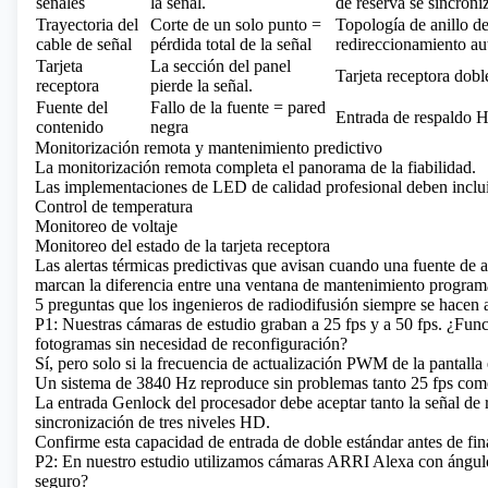
señales
la señal.
de reserva se sincroni
Trayectoria del
Corte de un solo punto =
Topología de anillo de
cable de señal
pérdida total de la señal
redireccionamiento au
Tarjeta
La sección del panel
Tarjeta receptora dobl
receptora
pierde la señal.
Fuente del
Fallo de la fuente = pared
Entrada de respaldo 
contenido
negra
Monitorización remota y mantenimiento predictivo
La monitorización remota completa el panorama de la fiabilidad.
Las implementaciones de LED de calidad profesional deben incluir 
Control de temperatura
Monitoreo de voltaje
Monitoreo del estado de la tarjeta receptora
Las alertas térmicas predictivas que avisan cuando una fuente de a
marcan la diferencia entre una ventana de mantenimiento program
5 preguntas que los ingenieros de radiodifusión siempre se hacen 
P1: Nuestras cámaras de estudio graban a 25 fps y a 50 fps. ¿Fun
fotogramas sin necesidad de reconfiguración?
Sí, pero solo si la frecuencia de actualización PWM de la pantalla 
Un sistema de 3840 Hz reproduce sin problemas tanto 25 fps com
La entrada Genlock del procesador debe aceptar tanto la señal de
sincronización de tres niveles HD.
Confirme esta capacidad de entrada de doble estándar antes de fina
P2: En nuestro estudio utilizamos cámaras ARRI Alexa con ángulos
seguro?