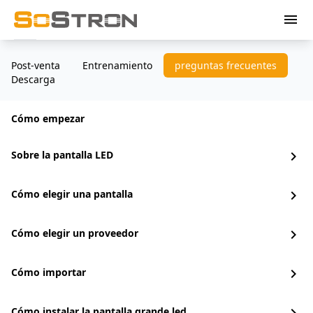
menu
Post-venta
Entrenamiento
preguntas frecuentes
Descarga
Cómo empezar
Sobre la pantalla LED
chevron_right
Cómo elegir una pantalla
chevron_right
Cómo elegir un proveedor
chevron_right
Cómo importar
chevron_right
Cómo instalar la pantalla grande led