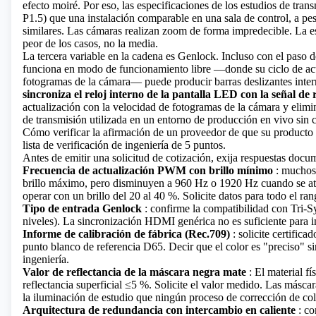
efecto moiré. Por eso, las especificaciones de los estudios de tra
P1.5) que una instalación comparable en una sala de control, a pesa
similares. Las cámaras realizan zoom de forma impredecible. La esp
peor de los casos, no la media.
La tercera variable en la cadena es Genlock. Incluso con el paso 
funciona en modo de funcionamiento libre —donde su ciclo de actu
fotogramas de la cámara— puede producir barras deslizantes inter
sincroniza el reloj interno de la pantalla LED con la señal de
actualización con la velocidad de fotogramas de la cámara y elimin
de transmisión utilizada en un entorno de producción en vivo sin 
Cómo verificar la afirmación de un proveedor de que su producto 
lista de verificación de ingeniería de 5 puntos.
Antes de emitir una solicitud de cotización, exija respuestas docu
Frecuencia de actualización PWM con brillo mínimo
: muchos 
brillo máximo, pero disminuyen a 960 Hz o 1920 Hz cuando se at
operar con un brillo del 20 al 40 %. Solicite datos para todo el ra
Tipo de entrada Genlock
: confirme la compatibilidad con Tri
niveles). La sincronización HDMI genérica no es suficiente para 
Informe de calibración de fábrica (Rec.709)
: solicite certifica
punto blanco de referencia D65. Decir que el color es "preciso" s
ingeniería.
Valor de reflectancia de la máscara negra mate
: El material f
reflectancia superficial ≤5 %. Solicite el valor medido. Las máscar
la iluminación de estudio que ningún proceso de corrección de col
Arquitectura de redundancia con intercambio en caliente
: co