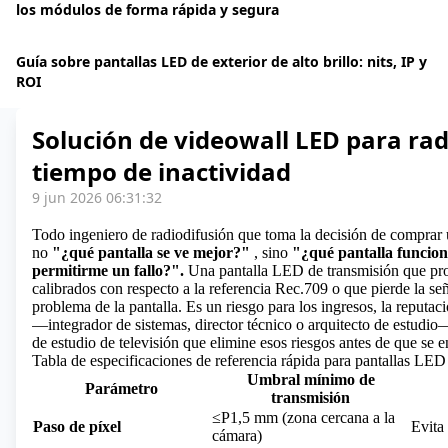
los módulos de forma rápida y segura
Guía sobre pantallas LED de exterior de alto brillo: nits, IP y
ROI
Solución de videowall LED para rad
tiempo de inactividad
9 jun 2026 06:31:32
Todo ingeniero de radiodifusión que toma la decisión de comprar 
no
"¿qué pantalla se ve mejor?"
, sino
"¿qué pantalla funcion
permitirme un fallo?".
Una pantalla LED de transmisión que prod
calibrados con respecto a la referencia Rec.709 o que pierde la se
problema de la pantalla. Es un riesgo para los ingresos, la reputació
—integrador de sistemas, director técnico o arquitecto de estudio—
de estudio de televisión que elimine esos riesgos antes de que se 
Tabla de especificaciones de referencia rápida para pantallas LED
Umbral mínimo de
Parámetro
transmisión
≤P1,5 mm (zona cercana a la
Paso de píxel
Evita
cámara)