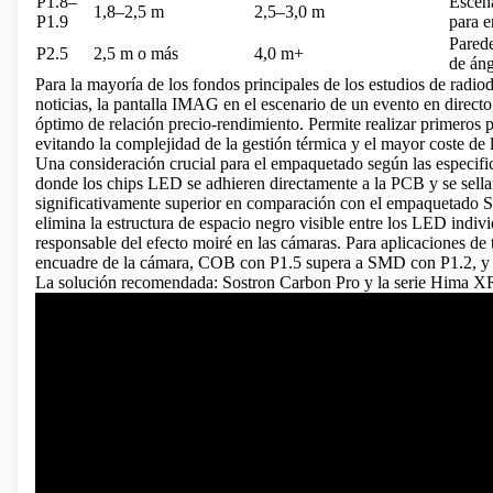
P1.8–
Escena
1,8–2,5 m
2,5–3,0 m
P1.9
para e
Parede
P2.5
2,5 m o más
4,0 m+
de áng
Para la mayoría de los fondos principales de los estudios de radio
noticias, la pantalla IMAG en el escenario de un evento en direct
óptimo de relación precio-rendimiento. Permite realizar primeros 
evitando la complejidad de la gestión térmica y el mayor coste de l
Una consideración crucial para el empaquetado según las especif
donde los chips LED se adhieren directamente a la PCB y se sellan
significativamente superior en comparación con el empaquetado 
elimina la estructura de espacio negro visible entre los LED indivi
responsable del efecto moiré en las cámaras. Para aplicaciones de
encuadre de la cámara, COB con P1.5 supera a SMD con P1.2, y a
La solución recomendada: Sostron Carbon Pro y la serie Hima XR 