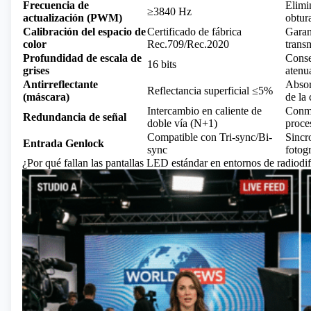
Frecuencia de
Elimi
≥3840 Hz
actualización (PWM)
obtur
Calibración del espacio de
Certificado de fábrica
Garan
color
Rec.709/Rec.2020
trans
Profundidad de escala de
Conse
16 bits
grises
atenu
Antirreflectante
Absor
Reflectancia superficial ≤5%
(máscara)
de la
Intercambio en caliente de
Conmu
Redundancia de señal
doble vía (N+1)
proce
Compatible con Tri-sync/Bi-
Sincro
Entrada Genlock
sync
fotog
¿Por qué fallan las pantallas LED estándar en entornos de radiodif