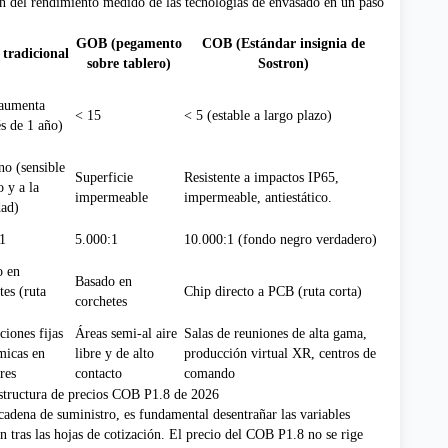
 del rendimiento medido de las tecnologías de envasado en un paso
GOB (pegamento
COB (Estándar insignia de
tradicional
sobre tablero)
Sostron)
(aumenta
< 15
< 5 (estable a largo plazo)
s de 1 año)
o (sensible
Superficie
Resistente a impactos IP65,
o y a la
impermeable
impermeable, antiestático.
ad)
1
5.000:1
10.000:1 (fondo negro verdadero)
o en
Basado en
tes (ruta
Chip directo a PCB (ruta corta)
corchetes
ciones fijas
Áreas semi-al aire
Salas de reuniones de alta gama,
micas en
libre y de alto
producción virtual XR, centros de
ores
contacto
comando
Estructura de precios COB P1.8 de 2026
cadena de suministro, es fundamental desentrañar las variables
n tras las hojas de cotización. El precio del COB P1.8 no se rige