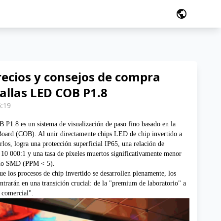
public
recios y consejos de compra
allas LED COB P1.8
6:19
P1.8 es un sistema de visualización de paso fino basado en la
Board (COB). Al unir directamente chips LED de chip invertido a
los, logra una protección superficial IP65, una relación de
e 10 000:1 y una tasa de píxeles muertos significativamente menor
ado SMD (PPM < 5).
e los procesos de chip invertido se desarrollen plenamente, los
ntrarán en una transición crucial: de la "premium de laboratorio" a
 comercial".