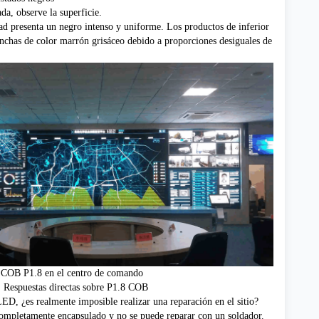
da, observe la superficie.
ad presenta un negro intenso y uniforme. Los productos de inferior
nchas de color marrón grisáceo debido a proporciones desiguales de
 COB P1.8 en el centro de comando
: Respuestas directas sobre P1.8 COB
LED, ¿es realmente imposible realizar una reparación en el sitio?
ompletamente encapsulado y no se puede reparar con un soldador.