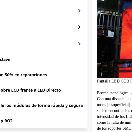
chevron_right
chevron_right
chevron_right
 clave
 un 50% en reparaciones
Pantalla LED COB P1.
 sobre LCD frente a LED Directo
Brecha tecnológica:
Con una distancia en
montaje superficial) 
gle los módulos de forma rápida y segura
suelen encontrar los
intensidad de los LE
P y ROI
como la falta de unif
de los soportes SMD 