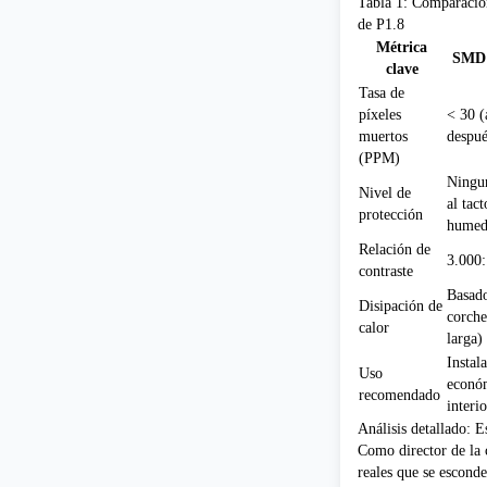
Tabla 1: Comparación
de P1.8
Métrica
SMD 
clave
Tasa de
píxeles
< 30 
muertos
despué
(PPM)
Ningun
Nivel de
al tact
protección
humed
Relación de
3.000:
contraste
Basad
Disipación de
corche
calor
larga)
Instala
Uso
econó
recomendado
interi
Análisis detallado: 
Como director de la 
reales que se esconde