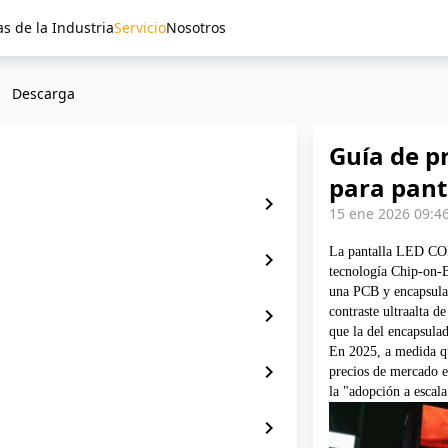
as de la Industria
Servicio
Nosotros
Descarga
Guía de p
para pant
chevron_right
15 ene 2026 09:4
La pantalla LED COB 
chevron_right
tecnología Chip-on-
una PCB y encapsular
chevron_right
contraste ultraalta d
que la del encapsul
En 2025, a medida qu
chevron_right
precios de mercado e
la "adopción a escala
chevron_right