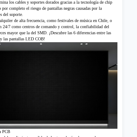
na los cables y soportes dorados gracias a la tecnología de chip
 por completo el riesgo de pantallas negras causadas por la
s del soporte.
alquiler de alta frecuencia, como festivales de música en Chile, o
n 24/7 como centros de comando y control, la confiabilidad del
eces mayor que la del SMD.
¡Descubre las 6 diferencias entre las
y las pantallas LED COB!
a PCB