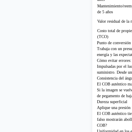
Mantenimiento/reem
de 5 años
Valor residual de la
Costo total de propi
(TCO)
Punto de conversión 
Trabaja con un pres
energía y las expect
Cómo evitar errores:
Impulsadas por el lu
suministro. Desde una
Consistencia del áng
El COB auténtico man
Si la imagen se vuelv
de pegamento de baja
Dureza superficial
Aplique una presión
El COB auténtico ti
falso mostrarán abol
COB?
Uniformidad en los e