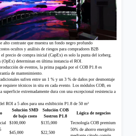
 alto contraste que muestra un fondo negro profundo
costos ocultos y análisis de riesgos para compradores B2B
el precio de compra inicial (CapEx) es solo la punta del iceberg.
s (OpEx) determinan en última instancia el ROI.
 producción de eventos, la prima pagada por el COB P1.8 es
rantía de mantenimiento.
adicionales sufren entre un 1 % y un 3 % de daños por desmontaje
que requiere técnicos in situ en cada evento. Los módulos COB, en
a superficie extremadamente dura con una excepcional resistencia a
del ROI a 5 años para una exhibición P1.8 de 50 m²
Solución SMD
Solución COB
to
Lógica de negocios
de bajo costo
Sostron P1.8
cial
$100,000
$135,000
Tecnología COB premium
5
50% de ahorro energético
$45,000
$22,500
mediante cátodo común