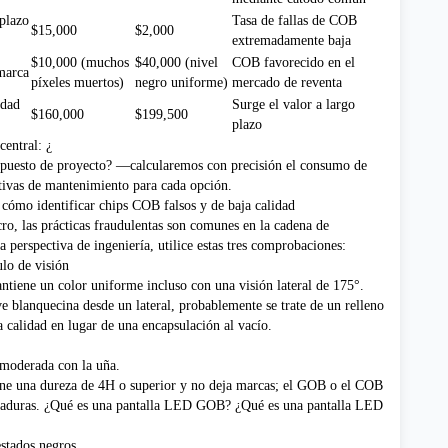
plazo
Tasa de fallas de COB
$15,000
$2,000
extremadamente baja
$10,000 (muchos
$40,000 (nivel
COB favorecido en el
 marca
píxeles muertos)
negro uniforme)
mercado de reventa
edad
Surge el valor a largo
$160,000
$199,500
plazo
central: ¿
upuesto de proyecto? —calcularemos con precisión el consumo de
ativas de mantenimiento para cada opción.
 cómo identificar chips COB falsos y de baja calidad
cro, las prácticas fraudulentas son comunes en la cadena de
 perspectiva de ingeniería, utilice estas tres comprobaciones:
ulo de visión
tiene un color uniforme incluso con una visión lateral de 175°.
e blanquecina desde un lateral, probablemente se trate de un relleno
 calidad en lugar de una encapsulación al vacío.
 moderada con la uña.
ene una dureza de 4H o superior y no deja marcas; el GOB o el COB
laduras.
¿Qué es una pantalla LED GOB? ¿Qué es una pantalla LED
stados negros