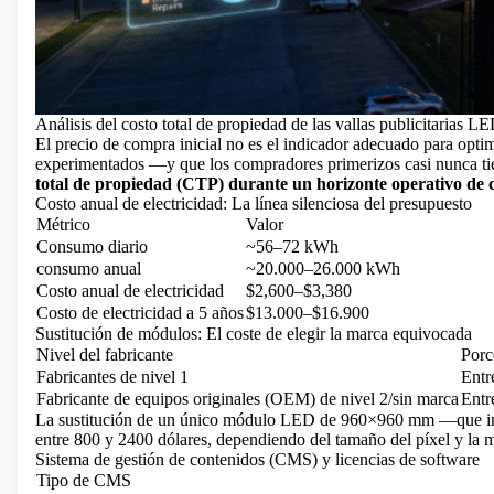
Análisis del costo total de propiedad de las vallas publicitarias L
El precio de compra inicial no es el indicador adecuado para opt
experimentados —y que los compradores primerizos casi nunca ti
total de propiedad (CTP) durante un horizonte operativo de c
Costo anual de electricidad: La línea silenciosa del presupuesto
Métrico
Valor
Consumo diario
~56–72 kWh
consumo anual
~20.000–26.000 kWh
Costo anual de electricidad
$2,600–$3,380
Costo de electricidad a 5 años
$13.000–$16.900
Sustitución de módulos: El coste de elegir la marca equivocada
Nivel del fabricante
Porc
Fabricantes de nivel 1
Entr
Fabricante de equipos originales (OEM) de nivel 2/sin marca
Entr
La sustitución de un único módulo LED de 960×960 mm —que incl
entre 800 y 2400 dólares, dependiendo del tamaño del píxel y la 
Sistema de gestión de contenidos (CMS) y licencias de software
Tipo de CMS