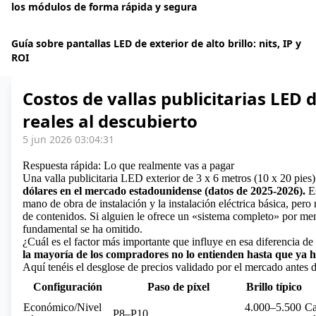
los módulos de forma rápida y segura
Guía sobre pantallas LED de exterior de alto brillo: nits, IP y
ROI
Costos de vallas publicitarias LED 
reales al descubierto
5 jun 2026 03:04:31
Respuesta rápida: Lo que realmente vas a pagar
Una valla publicitaria LED exterior
de 3 x 6 metros (10 x 20 pies
dólares en el mercado estadounidense (datos de 2025-2026).
Es
mano de obra de instalación y la instalación eléctrica básica, pero
de contenidos. Si alguien le ofrece un «sistema completo» por men
fundamental se ha omitido.
¿Cuál es el factor más importante que influye en esa diferencia de
la mayoría de los compradores no lo entienden hasta que ya
Aquí tenéis el desglose de precios validado por el mercado antes de
Configuración
Paso de píxel
Brillo típico
Económico/Nivel
4.000–5.500
Ca
P8–P10