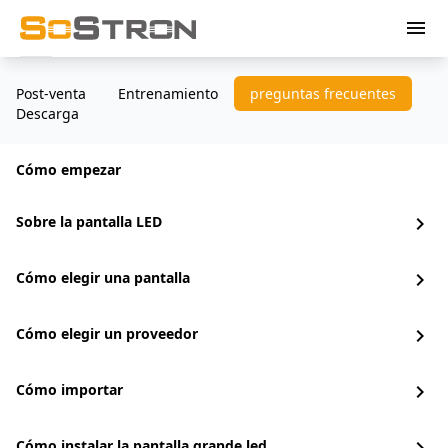
menu
Post-venta
Entrenamiento
preguntas frecuentes
Descarga
Cómo empezar
Sobre la pantalla LED
chevron_right
Cómo elegir una pantalla
chevron_right
Cómo elegir un proveedor
chevron_right
Cómo importar
chevron_right
Cómo instalar la pantalla grande led