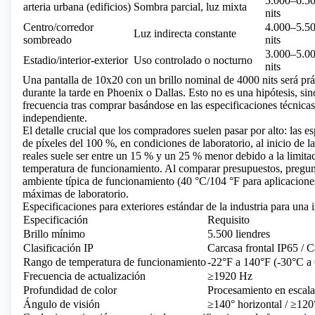
5.000–6.5
arteria urbana (edificios)
Sombra parcial, luz mixta
nits
Centro/corredor
4.000–5.5
Luz indirecta constante
sombreado
nits
3.000–5.0
Estadio/interior-exterior
Uso controlado o nocturno
nits
Una pantalla de 10x20 con un brillo nominal de 4000 nits será prác
durante la tarde en Phoenix o Dallas. Esto no es una hipótesis, s
frecuencia tras comprar basándose en las especificaciones técnicas
independiente.
El detalle crucial que los compradores suelen pasar por alto: las e
de píxeles del 100 %, en condiciones de laboratorio, al inicio de la
reales suele ser entre un 15 % y un 25 % menor debido a la limita
temperatura de funcionamiento. Al comparar presupuestos, pregunte
ambiente típica de funcionamiento (40 °C/104 °F para aplicaciones
máximas de laboratorio.
Especificaciones para exteriores estándar de la industria para una 
Especificación
Requisito
Brillo mínimo
5.500 liendres
Clasificación IP
Carcasa frontal IP65 / 
Rango de temperatura de funcionamiento
-22°F a 140°F (-30°C a
Frecuencia de actualización
≥1920 Hz
Profundidad de color
Procesamiento en escala 
Ángulo de visión
≥140° horizontal / ≥120°