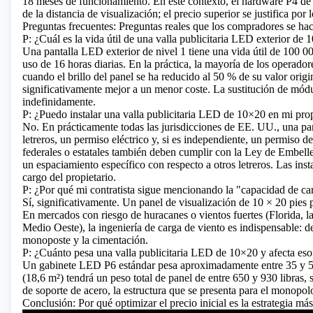
18 meses de funcionamiento. En este contexto, el hardware P4 de a
de la distancia de visualización; el precio superior se justifica po
Preguntas frecuentes: Preguntas reales que los compradores se ha
P: ¿Cuál es la vida útil de una valla publicitaria LED exterior d
Una pantalla LED exterior
de nivel 1 tiene una vida útil de 100 
uso de 16 horas diarias. En la práctica, la mayoría de los operado
cuando el brillo del panel se ha reducido al 50 % de su valor orig
significativamente mejor a un menor coste. La sustitución de módul
indefinidamente.
P: ¿Puedo instalar una valla publicitaria LED de 10×20 en mi pro
No. En prácticamente todas las jurisdicciones de EE. UU., una pa
letreros, un permiso eléctrico y, si es independiente, un permiso d
federales o estatales también deben cumplir con la Ley de Embelle
un espaciamiento específico con respecto a otros letreros. Las insta
cargo del propietario.
P: ¿Por qué mi contratista sigue mencionando la "capacidad de c
Sí, significativamente. Un panel de visualización de 10 × 20 pies 
En mercados con riesgo de huracanes o vientos fuertes (Florida, la
Medio Oeste), la ingeniería de carga de viento es indispensable: d
monoposte y la cimentación.
P: ¿Cuánto pesa una valla publicitaria LED de 10×20 y afecta eso 
Un gabinete LED P6 estándar pesa aproximadamente entre 35 y 50 
(18,6 m²) tendrá un peso total de panel de entre 650 y 930 libras,
de soporte de acero, la estructura que se presenta para el monopol
Conclusión: Por qué optimizar el precio inicial es la estrategia más