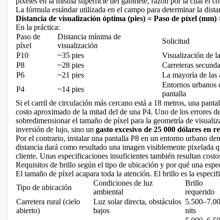
píxeles en la misma superficie del gabinete, razón por la cual el 
La fórmula estándar utilizada en el campo para determinar la dist
Distancia de visualización óptima (pies) = Paso de píxel (mm) 
En la práctica:
Paso de
Distancia mínima de
Solicitud
píxel
visualización
P10
~35 pies
Visualización de la
P8
~28 pies
Carreteras secunda
P6
~21 pies
La mayoría de las 
Entornos urbanos d
P4
~14 pies
pantalla
Si el carril de circulación más cercano está a 18 metros, una pant
costo aproximado de la mitad del de una P4. Uno de los errores d
sobredimensionar el tamaño de píxel para la geometría de visualiz
inversión de lujo, sino un
gasto excesivo de 25 000 dólares en 
Por el contrario, instalar una pantalla P8 en un entorno urbano d
distancia dará como resultado una imagen visiblemente pixelada q
cliente. Unas especificaciones insuficientes también resultan costo
Requisitos de brillo según el tipo de ubicación y por qué una espec
El tamaño de píxel acapara toda la atención. El brillo es la especif
Condiciones de luz
Brillo
Tipo de ubicación
ambiental
requerido
Carretera rural (cielo
Luz solar directa, obstáculos
5.500–7.0
abierto)
bajos
nits