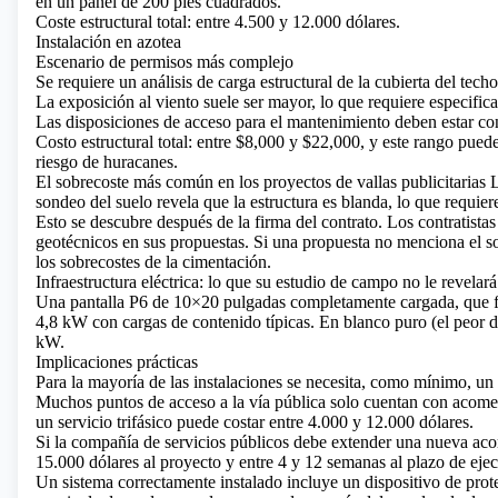
en un panel de 200 pies cuadrados.
Coste estructural total: entre 4.500 y 12.000 dólares.
Instalación en azotea
Escenario de permisos más complejo
Se requiere un análisis de carga estructural de la cubierta del techo
La exposición al viento suele ser mayor, lo que requiere especific
Las disposiciones de acceso para el mantenimiento deben estar co
Costo estructural total: entre $8,000 y $22,000, y este rango pue
riesgo de huracanes.
El sobrecoste más común en los proyectos de vallas publicitarias
sondeo del suelo revela que la estructura es blanda, lo que requie
Esto se descubre después de la firma del contrato. Los contratista
geotécnicos en sus propuestas. Si una propuesta no menciona el s
los sobrecostes de la cimentación.
Infraestructura eléctrica: lo que su estudio de campo no le revelará
Una pantalla P6 de 10×20 pulgadas completamente cargada, que f
4,8 kW con cargas de contenido típicas. En blanco puro (el peor 
kW.
Implicaciones prácticas
Para la mayoría de las instalaciones se necesita, como mínimo, un
Muchos puntos de acceso a la vía pública solo cuentan con acometi
un servicio trifásico puede costar entre 4.000 y 12.000 dólares.
Si la compañía de servicios públicos debe extender una nueva acom
15.000 dólares al proyecto y entre 4 y 12 semanas al plazo de eje
Un sistema correctamente instalado incluye un dispositivo de pro