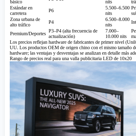
básico
nits
tr
Estándar en
5.500–6.500
Pr
P6
carretera
nits
su
Zona urbana de
6.500–8.000
P4
In
alto tráfico
nits
P3–P4 (alta frecuencia de
7.000–
Pe
Premium/Deportes
actualización)
10.000 nits
ma
Los precios reflejan hardware de fabricantes de primer nivel (Uni
UU. Los productos OEM de origen chino con el mismo tamaño de 
hardware; las ventajas y desventajas se analizan en detalle más ade
Rango de precios real para una valla publicitaria LED de 10x20