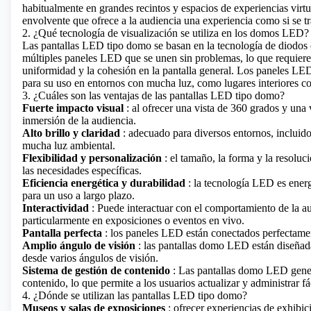
habitualmente en grandes recintos y espacios de experiencias virt
envolvente que ofrece a la audiencia una experiencia como si se t
2. ¿Qué tecnología de visualización se utiliza en los domos LED?
Las pantallas LED tipo domo se basan en la tecnología de diodos
múltiples paneles LED que se unen sin problemas, lo que requiere u
uniformidad y la cohesión en la pantalla general. Los paneles LED 
para su uso en entornos con mucha luz, como lugares interiores co
3. ¿Cuáles son las ventajas de las pantallas LED tipo domo?
Fuerte impacto visual
: al ofrecer una vista de 360 ​​grados y un
inmersión de la audiencia.
Alto brillo y claridad
: adecuado para diversos entornos, incluidos
mucha luz ambiental.
Flexibilidad y personalización
: el tamaño, la forma y la resoluc
las necesidades específicas.
Eficiencia energética y durabilidad
: la tecnología LED es energ
para un uso a largo plazo.
Interactividad
: Puede interactuar con el comportamiento de la au
particularmente en exposiciones o eventos en vivo.
Pantalla perfecta
: los paneles LED están conectados perfectamen
Amplio ángulo de visión
: las pantallas domo LED están diseñada
desde varios ángulos de visión.
Sistema de gestión de contenido
: Las pantallas domo LED gener
contenido, lo que permite a los usuarios actualizar y administrar 
4. ¿Dónde se utilizan las pantallas LED tipo domo?
Museos y salas de exposiciones
: ofrecer experiencias de exhibic