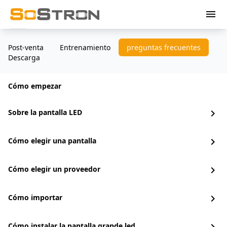
menu
Post-venta
Entrenamiento
preguntas frecuentes
Descarga
Cómo empezar
Sobre la pantalla LED
chevron_right
Cómo elegir una pantalla
chevron_right
Cómo elegir un proveedor
chevron_right
Cómo importar
chevron_right
Cómo instalar la pantalla grande led