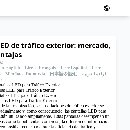
public
LED de tráfico exterior: mercado,
entajas
43
in English
Lire le Français
Leer Español
Leer
o
Membaca Indonesia
日本語を読む
قراءة العربية
os
tallas LED para Tráfico Exterior
las LED para Tráfico Exterior
tallas LED para Tráfico Exterior
allas LED para Tráfico Exterior
de la urbanización, las instalaciones de tráfico exterior se
radualmente y, como consecuencia, las pantallas LED para
e están utilizando ampliamente. Estas pantallas desempeñan un
reas como la publicidad comercial, la difusión de información
en positivamente a mejorar la eficiencia del tráfico y