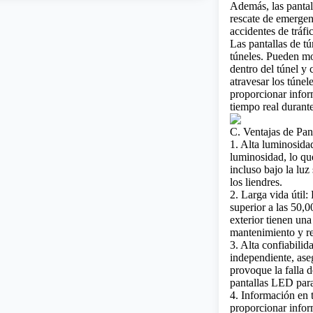
Además, las pantal
rescate de emergen
accidentes de tráfi
Las pantallas de tú
túneles. Pueden mo
dentro del túnel y
atravesar los túne
proporcionar info
tiempo real durante
C. Ventajas de Pan
1. Alta luminosidad
luminosidad, lo qu
incluso bajo la luz
los liendres.
2. Larga vida útil
superior a las 50,
exterior tienen una
mantenimiento y r
3. Alta confiabil
independiente, as
provoque la falla d
pantallas LED para 
4. Información en 
proporcionar infor