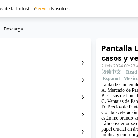
as de la Industria
Servicio
Nosotros
Descarga
Pantalla 
casos y v
chevron_right
2 feb 2024 02:23:
阅读中文
Read 
Español - Méxic
chevron_right
Tabla de Contenid
A. Mercado de Pan
B. Casos de Pantal
chevron_right
C. Ventajas de Pan
D. Precios de Pant
Con la aceleración 
chevron_right
están mejorando g
tráfico exterior s
papel crucial en á
chevron_right
pública y contribuy