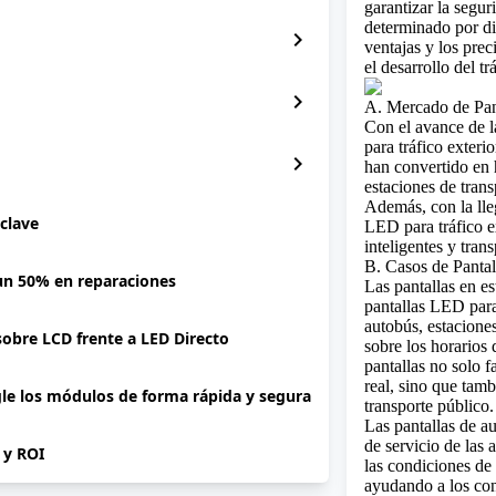
garantizar la segur
determinado por di
chevron_right
ventajas y los prec
el desarrollo del tr
chevron_right
A. Mercado de Pan
Con el avance de 
para tráfico exteri
chevron_right
han convertido en 
estaciones de trans
Además, con la lle
 clave
LED para tráfico e
inteligentes y trans
B. Casos de Pantal
 un 50% en reparaciones
Las pantallas en e
pantallas LED para 
autobús, estacione
 sobre LCD frente a LED Directo
sobre los horarios 
pantallas no solo f
real, sino que tamb
gle los módulos de forma rápida y segura
transporte público.
Las pantallas de au
de servicio de las
P y ROI
las condiciones de 
ayudando a los co