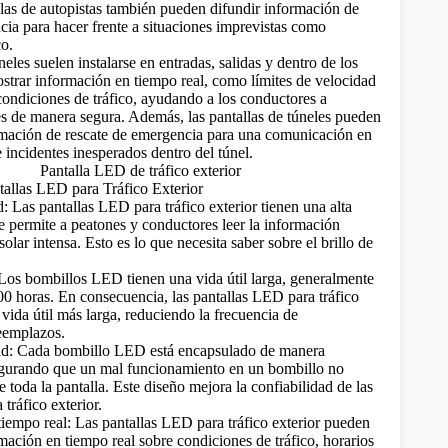
las de autopistas también pueden difundir información de
cia para hacer frente a situaciones imprevistas como
co.
neles suelen instalarse en entradas, salidas y dentro de los
strar información en tiempo real, como límites de velocidad
 condiciones de tráfico, ayudando a los conductores a
les de manera segura. Además, las pantallas de túneles pueden
rmación de rescate de emergencia para una comunicación en
 incidentes inesperados dentro del túnel.
tallas LED para Tráfico Exterior
: Las pantallas LED para tráfico exterior tienen una alta
e permite a peatones y conductores leer la información
 solar intensa.
Esto es lo que necesita saber sobre el brillo de
: Los bombillos LED tienen una vida útil larga, generalmente
000 horas. En consecuencia, las pantallas LED para tráfico
 vida útil más larga, reduciendo la frecuencia de
eemplazos.
idad: Cada bombillo LED está encapsulado de manera
egurando que un mal funcionamiento en un bombillo no
e toda la pantalla. Este diseño mejora la confiabilidad de las
tráfico exterior.
tiempo real: Las pantallas LED para tráfico exterior pueden
mación en tiempo real sobre condiciones de tráfico, horarios