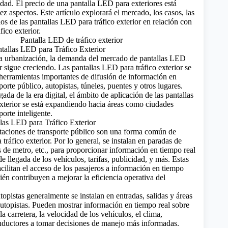
idad.
El precio de una pantalla LED para exteriores está
ez aspectos.
Este artículo explorará el mercado, los casos, las
ios de las pantallas LED para tráfico exterior en relación con
áfico exterior.
tallas LED para Tráfico Exterior
la urbanización, la demanda del mercado de pantallas LED
or sigue creciendo. Las pantallas LED para tráfico exterior se
herramientas importantes de difusión de información en
porte público, autopistas, túneles, puentes y otros lugares.
gada de la
era digital
, el ámbito de aplicación de las pantallas
xterior se está expandiendo hacia áreas como ciudades
porte inteligente.
las LED para Tráfico Exterior
staciones de transporte público son una forma común de
tráfico exterior. Por lo general, se instalan en paradas de
s de metro, etc., para proporcionar información en tiempo real
de llegada de los vehículos, tarifas, publicidad, y más. Estas
acilitan el acceso de los pasajeros a información en tiempo
ién contribuyen a mejorar la eficiencia operativa del
topistas generalmente se instalan en entradas, salidas y áreas
 autopistas. Pueden mostrar información en tiempo real sobre
la carretera, la velocidad de los vehículos, el clima,
nductores a tomar decisiones de manejo más informadas.