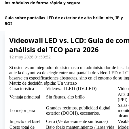
los módulos de forma rápida y segura
Guía sobre pantallas LED de exterior de alto brillo: nits, IP y
ROI
Videowall LED vs. LCD: Guía de co
análisis del TCO para 2026
12 may 2026 01:50:52
Si usted es un integrador de sistemas o un administrador de instal
ante la disyuntiva de elegir entre una pantalla de video LED o LC
basarse en especificaciones abstractas, sino en el entorno de su i
Matriz de decisión rápida: Un vistazo
Característica
Videowall LED (DV-LED)
Vide
Alta d
Ventaja principal
Sin fisuras, alto brillo
(PPI)
Salas 
Grandes recintos, publicidad digital
Lo mejor para
monito
exterior (DOOH), escenarios.
alcan
Impacto del bisel
Cero (Verdaderamente sin fisuras)
Visib
Costo total de
Bajo (bajo mantenimiento / larga vida
Moder