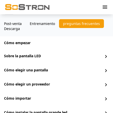
menu
Post-venta
Entrenamiento
preguntas frecuentes
Descarga
Cómo empezar
Sobre la pantalla LED
chevron_right
Cómo elegir una pantalla
chevron_right
Cómo elegir un proveedor
chevron_right
Cómo importar
chevron_right
Cómo instalar la pantalla grande led