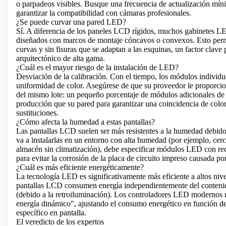
o parpadeos visibles. Busque una frecuencia de actualización mí
garantizar la compatibilidad con cámaras profesionales.
¿Se puede curvar una pared LED?
Sí. A diferencia de los paneles LCD rígidos, muchos gabinetes 
diseñados con marcos de montaje cóncavos o convexos. Esto permi
curvas y sin fisuras que se adaptan a las esquinas, un factor clave 
arquitectónico de alta gama.
¿Cuál es el mayor riesgo de la instalación de LED?
Desviación de la calibración. Con el tiempo, los módulos individ
uniformidad de color. Asegúrese de que su proveedor le proporcio
del mismo lote: un pequeño porcentaje de módulos adicionales de 
producción que su pared para garantizar una coincidencia de color
sustituciones.
¿Cómo afecta la humedad a estas pantallas?
Las pantallas LCD suelen ser más resistentes a la humedad debido 
va a instalarlas en un entorno con alta humedad (por ejemplo, cerc
almacén sin climatización), debe especificar módulos LED con re
para evitar la corrosión de la placa de circuito impreso causada p
¿Cuál es más eficiente energéticamente?
La tecnología LED es significativamente más eficiente a altos nive
pantallas LCD consumen energía independientemente del conteni
(debido a la retroiluminación). Los controladores LED modernos u
energía dinámico", ajustando el consumo energético en función del
específico en pantalla.
El veredicto de los expertos