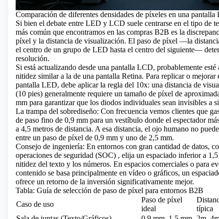
Comparación de diferentes densidades de píxeles en una pantalla
Si bien el debate entre LED y LCD suele centrarse en el tipo de t
más común que encontramos en las compras B2B es la discrepanci
píxel y la distancia de visualización. El paso de píxel —la distanc
el centro de un grupo de LED hasta el centro del siguiente— dete
resolución.
Si está actualizando desde una pantalla LCD, probablemente esté
nitidez similar a la de una pantalla Retina. Para replicar o mejorar
pantalla LED, debe aplicar la regla del 10x: una distancia de visu
(10 pies) generalmente requiere un tamaño de píxel de aproxima
mm para garantizar que los diodos individuales sean invisibles a si
La trampa del sobrediseño: Con frecuencia vemos clientes que ga
de paso fino de 0,9 mm
para un vestíbulo donde el espectador más
a 4,5 metros de distancia. A esa distancia, el ojo humano no puede 
entre un paso de píxel de 0,9 mm y uno de 2,5 mm.
Consejo de ingeniería: En entornos con gran cantidad de datos, 
operaciones de seguridad (SOC)
, elija un espaciado inferior a 1,
nitidez del texto y los números. En espacios comerciales o para ev
contenido se basa principalmente en vídeo o gráficos, un espaci
ofrece un retorno de la inversión significativamente mejor.
Tabla: Guía de selección de paso de píxel para entornos B2B
Paso de píxel
Distanc
Caso de uso
ideal
típica
Sala de juntas (Texto/Gráficos)
0,9 mm–1,5 mm
2m–4