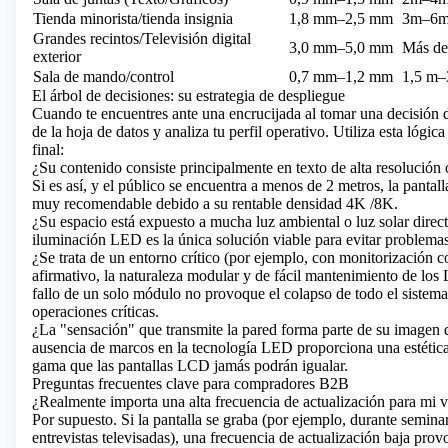
Tienda minorista/tienda insignia
1,8 mm–2,5 mm
3m–6
Grandes recintos/Televisión digital
3,0 mm–5,0 mm
Más de
exterior
Sala de mando/control
0,7 mm–1,2 mm
1,5 m–
El árbol de decisiones: su estrategia de despliegue
Cuando te encuentres ante una encrucijada al tomar una decisión 
de la hoja de datos y analiza tu perfil operativo. Utiliza esta lógic
final:
¿Su contenido consiste principalmente en texto de alta resolución o
Si es así, y el público se encuentra a menos de 2 metros, la panta
muy recomendable debido a su rentable densidad
4K
/8K.
¿Su espacio está expuesto a mucha luz ambiental o luz solar directa
iluminación LED es la única solución viable para evitar problemas 
¿Se trata de un entorno crítico (por ejemplo, con monitorización 
afirmativo, la naturaleza modular y de fácil mantenimiento de los
fallo de un solo módulo no provoque el colapso de todo el sistema
operaciones críticas.
¿La "sensación" que transmite la pared forma parte de su imagen d
ausencia de marcos en la tecnología LED proporciona una estética 
gama que las pantallas LCD jamás podrán igualar.
Preguntas frecuentes clave para compradores B2B
¿Realmente importa una alta frecuencia de actualización para mi 
Por supuesto. Si la pantalla se graba (por ejemplo, durante semina
entrevistas televisadas), una frecuencia de actualización baja prov