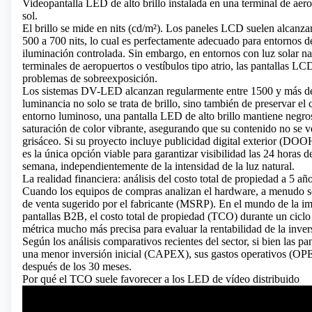
Videopantalla LED de alto brillo instalada en una terminal de aer
sol.
El brillo se mide en nits (cd/m²). Los paneles LCD suelen alcanza
500 a 700 nits, lo cual es perfectamente adecuado para entornos d
iluminación controlada. Sin embargo, en entornos con luz solar na
terminales de aeropuertos o vestíbulos tipo atrio, las pantallas LC
problemas de sobreexposición.
Los sistemas DV-LED alcanzan regularmente entre 1500 y más de 
luminancia no solo se trata de brillo, sino también de preservar el 
entorno luminoso, una pantalla LED de alto brillo mantiene negr
saturación de color vibrante, asegurando que su contenido no se v
grisáceo. Si su proyecto incluye
publicidad digital exterior (DOO
es la única opción viable para garantizar visibilidad las 24 horas de
semana, independientemente de la intensidad de la luz natural.
La realidad financiera: análisis del costo total de propiedad a 5 añ
Cuando los equipos de compras analizan el hardware, a menudo sol
de venta sugerido por el fabricante (MSRP). En el mundo de la i
pantallas B2B, el costo total de propiedad (TCO) durante un ciclo
métrica mucho más precisa para evaluar la rentabilidad de la inver
Según los análisis comparativos recientes del sector, si bien las p
una menor inversión inicial (CAPEX), sus gastos operativos (OP
después de los 30 meses.
Por qué el TCO suele favorecer a los LED de vídeo distribuido