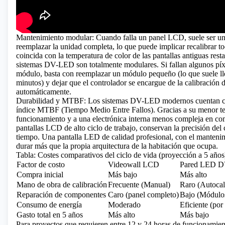
Mantenimiento modular: Cuando falla un panel LCD, suele ser un
reemplazar la unidad completa, lo que puede implicar recalibrar to
coincida con la temperatura de color de las pantallas antiguas rest
sistemas DV-LED son totalmente modulares. Si fallan algunos píx
módulo, basta con reemplazar un módulo pequeño (lo que suele l
minutos) y dejar que el controlador se encargue de la calibración d
automáticamente.
Durabilidad y MTBF: Los sistemas DV-LED modernos cuentan c
índice MTBF (Tiempo Medio Entre Fallos). Gracias a su menor t
funcionamiento y a una electrónica interna menos compleja en co
pantallas LCD de alto ciclo de trabajo, conservan la precisión del
tiempo. Una pantalla LED de calidad profesional, con el manteni
durar más que la propia arquitectura de la habitación que ocupa.
Tabla: Costes comparativos del ciclo de vida (proyección a 5 años
Factor de costo
Videowall LCD
Pared LED 
Compra inicial
Más bajo
Más alto
Mano de obra de calibración
Frecuente (Manual)
Raro (Autocal
Reparación de componentes
Caro (panel completo)
Bajo (Módulos
Consumo de energía
Moderado
Eficiente (por 
Gasto total en 5 años
Más alto
Más bajo
Para proyectos que requieren entre 12 y 24 horas de funcionamien