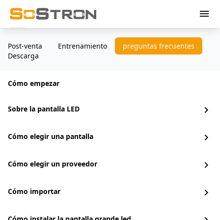
menu
Post-venta
Entrenamiento
preguntas frecuentes
Descarga
Cómo empezar
Sobre la pantalla LED
chevron_right
Cómo elegir una pantalla
chevron_right
Cómo elegir un proveedor
chevron_right
Cómo importar
chevron_right
Cómo instalar la pantalla grande led