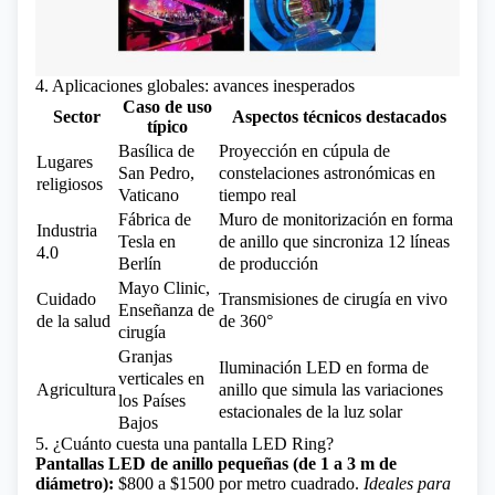
4. Aplicaciones globales: avances inesperados
Caso de uso
Sector
Aspectos técnicos destacados
típico
Basílica de
Proyección en cúpula de
Lugares
San Pedro,
constelaciones astronómicas en
religiosos
Vaticano
tiempo real
Fábrica de
Muro de monitorización en forma
Industria
Tesla en
de anillo que sincroniza 12 líneas
4.0
Berlín
de producción
Mayo Clinic,
Cuidado
Transmisiones de cirugía en vivo
Enseñanza de
de la salud
de 360°
cirugía
Granjas
Iluminación LED en forma de
verticales en
anillo que simula las variaciones
Agricultura
los Países
estacionales de la luz solar
Bajos
5. ¿Cuánto cuesta una pantalla LED Ring?
Pantallas LED de anillo pequeñas (de 1 a 3 m de
diámetro):
$800 a $1500 por metro cuadrado.
Ideales para