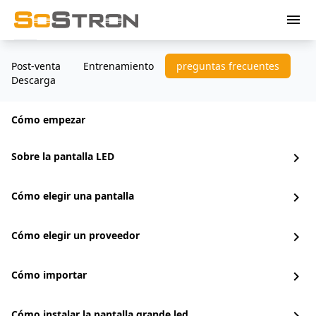
menu
Post-venta
Entrenamiento
preguntas frecuentes
Descarga
Cómo empezar
Sobre la pantalla LED
chevron_right
Cómo elegir una pantalla
chevron_right
Cómo elegir un proveedor
chevron_right
Cómo importar
chevron_right
Cómo instalar la pantalla grande led