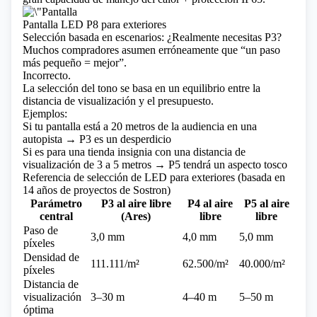
Pantalla LED P8 para exteriores
Selección basada en escenarios: ¿Realmente necesitas P3?
Muchos compradores asumen erróneamente que “un paso
más pequeño = mejor”.
Incorrecto.
La selección del tono se basa en un equilibrio entre la
distancia de visualización y el presupuesto.
Ejemplos:
Si tu pantalla está a 20 metros de la audiencia en una
autopista → P3 es un desperdicio
Si es para una tienda insignia con una distancia de
visualización de 3 a 5 metros → P5 tendrá un aspecto tosco
Referencia de selección de LED para exteriores (basada en
14 años de proyectos de Sostron)
Parámetro
P3 al aire libre
P4 al aire
P5 al aire
central
(Ares)
libre
libre
Paso de
3,0 mm
4,0 mm
5,0 mm
píxeles
Densidad de
111.111/m²
62.500/m²
40.000/m²
píxeles
Distancia de
visualización
3–30 m
4–40 m
5–50 m
óptima