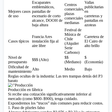
Escaparates
Vallas
Centros
emblemáticos,
publicitarias
comerciales,
Mejores casos
pantallas de
en
plazas
de uso
escenario de corto
carreteras y
comerciales
alcance, DOOH de
pantallas en
medianas
baja altura
azoteas
Festival de
Música de
Francia Ares
Carretera de
Chile
Casos típicos
instalación fija al
El Cairo de
(Alquiler
aire libre
alto brillo
Serie
Carbono)
Nivel de
$$
$
$$$ (Alto)
presupuesto
(Mediano)
(Economía)
Dificultad de
Alto
Medio
Bajo
mantenimiento
Reglas ocultas de la industria: Las tres trampas detrás del P3
barato
Producción en fábrica
Si recibe una cotización significativamente inferior al
mercado (como $800–$900), tenga cuidado.
Expondremos los “trucos” más comunes para reducir costos.
1. Paso de píxeles falso