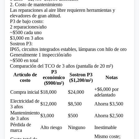
2. Costo de mantenimiento
Las reparaciones al aire libre requieren herramientas y
elevadores de gran altitud.
P3 de bajo costo:
2 reparaciones/año
~$500 cada uno
$3,000 en 3 años
Sostron P3:
IP65, circuitos integrados estables, lámparas con hilo de oro
Generalmente 1 inspección/año
~$500 en total
Comparación del TCO de 3 años (pantalla de 20 m²)
P3
Artículo de
Sostron P3
económico
Notas
costo
($1,200/m²)
($900/m²)
+$6,000 por
Compra inicial
$18,000
$24,000
adelantado
Electricidad de
$12,000
$8,500
Ahorra $3,500
3 años
Mantenimiento
$3,000
$500
Ahorra $2,500
de 3 años
Pérdida de
Alto riesgo
Ninguno
Inestimable
marca
Mismo coste;