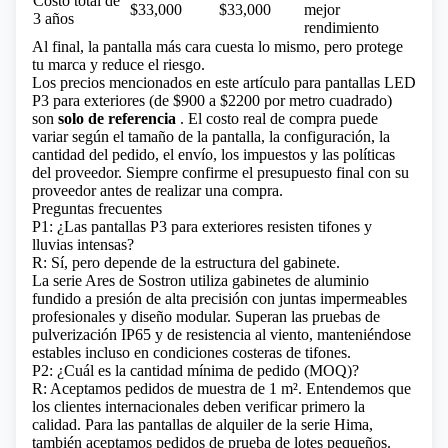
Costo total de
$33,000
$33,000
mejor
3 años
rendimiento
Al final, la pantalla más cara cuesta lo mismo, pero protege
tu marca y reduce el riesgo.
Los precios mencionados en este artículo para
pantallas LED
P3 para exteriores
(de $900 a $2200 por metro cuadrado)
son
solo de referencia
. El costo real de compra puede
variar según el tamaño de la pantalla, la configuración, la
cantidad del pedido, el envío, los impuestos y las políticas
del proveedor. Siempre confirme el presupuesto final con su
proveedor antes de realizar una compra.
Preguntas frecuentes
P1: ¿Las pantallas P3 para exteriores resisten tifones y
lluvias intensas?
R: Sí, pero depende de la estructura del gabinete.
La serie Ares de Sostron utiliza gabinetes de aluminio
fundido a presión de alta precisión con juntas impermeables
profesionales y diseño modular. Superan las pruebas de
pulverización IP65 y de resistencia al viento, manteniéndose
estables incluso en condiciones costeras de tifones.
P2: ¿Cuál es la cantidad mínima de pedido (MOQ)?
R: Aceptamos pedidos de muestra de 1 m². Entendemos que
los clientes internacionales deben verificar primero la
calidad. Para las pantallas de alquiler de la serie Hima,
también aceptamos pedidos de prueba de lotes pequeños.