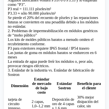
Algunos fabricantes venden P3.076 o P3.33 y lo etiquetan
como “P3”.
P3 real = 111.111 píxeles/m²
P3.33 ≈ sólo 90.000 píxeles/m²
Se pierde el 20% del recuento de píxeles y las reparaciones
futuras se convierten en una pesadilla debido a los módulos
no estándar.
2. Problemas de impermeabilización en módulos genéricos
de “moho público”
Los kits de moldes públicos baratos a menudo omiten el
recubrimiento conforme.
P3 para exteriores requiere IP65 frontal / IP54 trasero
Las juntas de goma en módulos baratos se endurecen en 6
meses
La entrada de agua puede freír los módulos o, peor aún,
provocar riesgos eléctricos.
3. Estándar de la industria vs. Estándar de fabricación de
Sostron
Estándar
de mercado
Estándar
Beneficio para
Dimensión
de bajo
Sostron
el cliente
costo
30% mejor
tarjeta de
Deposición de
2 capas,
disipación del
circuito
oro de 4 capas
1,0–1,2 mm
calor, sin
impreso
y 1,6 mm