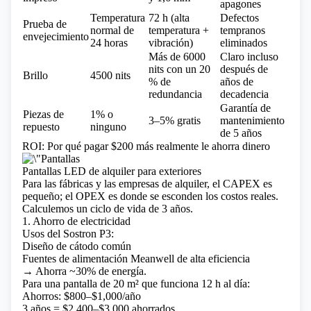
apagones
Temperatura
72 h (alta
Defectos
Prueba de
normal de
temperatura +
tempranos
envejecimiento
24 horas
vibración)
eliminados
Más de 6000
Claro incluso
nits con un 20
después de
Brillo
4500 nits
% de
años de
redundancia
decadencia
Garantía de
Piezas de
1% o
3–5% gratis
mantenimiento
repuesto
ninguno
de 5 años
ROI: Por qué pagar $200 más realmente le ahorra dinero
Pantallas LED de alquiler para exteriores
Para las fábricas y las empresas de alquiler, el CAPEX es
pequeño; el OPEX es donde se esconden los costos reales.
Calculemos un ciclo de vida de 3 años.
1. Ahorro de electricidad
Usos del Sostron P3:
Diseño de cátodo común
Fuentes de alimentación Meanwell de alta eficiencia
→ Ahorra ~30% de energía.
Para una pantalla de 20 m² que funciona 12 h al día:
Ahorros: $800–$1,000/año
3 años = $2,400–$3,000 ahorrados