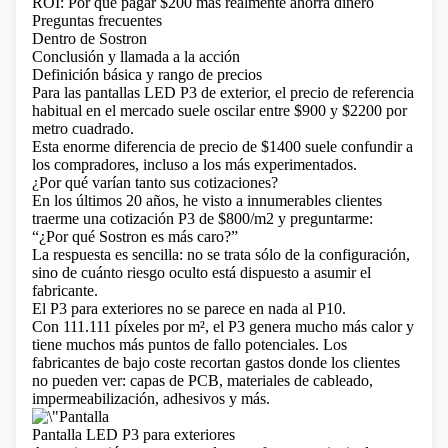
ROI: Por qué pagar $200 más realmente ahorra dinero
Preguntas frecuentes
Dentro de Sostron
Conclusión y llamada a la acción
Definición básica y rango de precios
Para las pantallas LED P3 de exterior, el precio de referencia
habitual en el mercado suele oscilar entre $900 y $2200 por
metro cuadrado.
Esta enorme diferencia de precio de $1400 suele confundir a
los compradores, incluso a los más experimentados.
¿Por qué varían tanto sus cotizaciones?
En los últimos 20 años, he visto a innumerables clientes
traerme una cotización P3 de $800/m2 y preguntarme:
“¿Por qué Sostron es más caro?”
La respuesta es sencilla: no se trata sólo de la configuración,
sino de cuánto riesgo oculto está dispuesto a asumir el
fabricante.
El P3 para exteriores no se parece en nada al P10.
Con 111.111 píxeles por m², el P3 genera mucho más calor y
tiene muchos más puntos de fallo potenciales. Los
fabricantes de bajo coste recortan gastos donde los clientes
no pueden ver: capas de PCB, materiales de cableado,
impermeabilización, adhesivos y más.
Pantalla LED P3 para exteriores