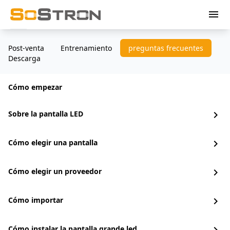
menu
Post-venta
Entrenamiento
preguntas frecuentes
Descarga
Cómo empezar
Sobre la pantalla LED
chevron_right
Cómo elegir una pantalla
chevron_right
Cómo elegir un proveedor
chevron_right
Cómo importar
chevron_right
Cómo instalar la pantalla grande led