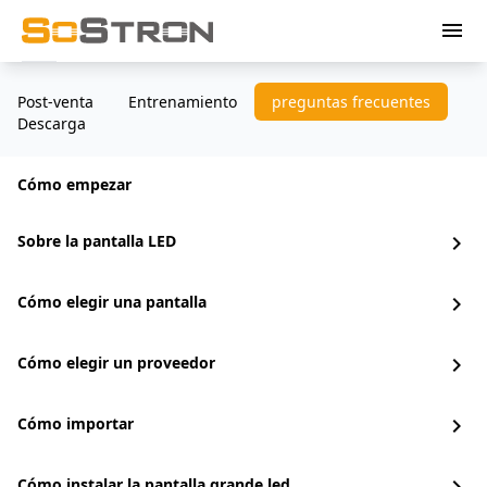
menu
Post-venta
Entrenamiento
preguntas frecuentes
Descarga
Cómo empezar
Sobre la pantalla LED
chevron_right
Cómo elegir una pantalla
chevron_right
Cómo elegir un proveedor
chevron_right
Cómo importar
chevron_right
Cómo instalar la pantalla grande led