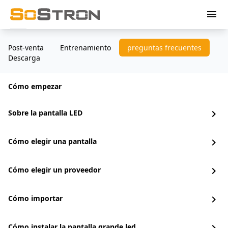
menu
Post-venta
Entrenamiento
preguntas frecuentes
Descarga
Cómo empezar
Sobre la pantalla LED
chevron_right
Cómo elegir una pantalla
chevron_right
Cómo elegir un proveedor
chevron_right
Cómo importar
chevron_right
Cómo instalar la pantalla grande led