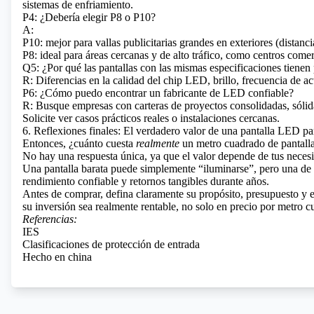
sistemas de enfriamiento.
P4: ¿Debería elegir P8 o P10?
A:
P10: mejor para vallas publicitarias grandes en exteriores (distanc
P8: ideal para áreas cercanas y de alto tráfico, como centros comer
Q5: ¿Por qué las pantallas con las mismas especificaciones tienen 
R: Diferencias en la calidad del chip LED, brillo, frecuencia de ac
P6: ¿Cómo puedo encontrar un fabricante de LED confiable?
R: Busque empresas con carteras de proyectos consolidadas, sólid
Solicite ver casos prácticos reales o instalaciones cercanas.
6. Reflexiones finales: El verdadero valor de una pantalla LED pa
Entonces, ¿cuánto cuesta
realmente
un metro cuadrado de pantalla
No hay una respuesta única, ya que el valor depende de tus necesid
Una pantalla barata puede simplemente “iluminarse”, pero una de c
rendimiento confiable y retornos tangibles durante años.
Antes de comprar, defina claramente su propósito, presupuesto y 
su inversión sea realmente rentable, no solo en precio por metro c
Referencias:
IES
Clasificaciones de protección de entrada
Hecho en china