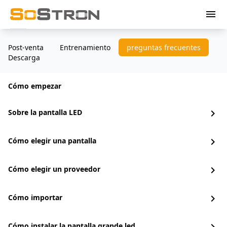
menu
Post-venta
Entrenamiento
preguntas frecuentes
Descarga
Cómo empezar
Sobre la pantalla LED
chevron_right
Cómo elegir una pantalla
chevron_right
Cómo elegir un proveedor
chevron_right
Cómo importar
chevron_right
Cómo instalar la pantalla grande led