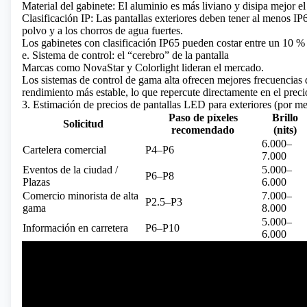
Material del gabinete: El aluminio es más liviano y disipa mejor el
Clasificación IP: Las pantallas exteriores deben tener al menos IP
polvo y a los chorros de agua fuertes.
Los gabinetes con clasificación IP65 pueden costar entre un 10 %
e. Sistema de control: el “cerebro” de la pantalla
Marcas como NovaStar y Colorlight lideran el mercado.
Los sistemas de control de gama alta ofrecen mejores frecuencias 
rendimiento más estable, lo que repercute directamente en el precio
3. Estimación de precios de pantallas LED para exteriores (por m
Paso de píxeles
Brillo
Solicitud
recomendado
(nits)
6.000–
Cartelera comercial
P4–P6
7.000
Eventos de la ciudad /
5.000–
P6–P8
Plazas
6.000
Comercio minorista de alta
7.000–
P2.5–P3
gama
8.000
5.000–
Información en carretera
P6–P10
6.000