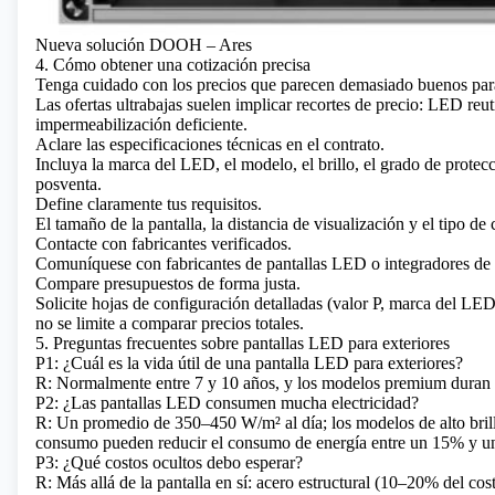
Nueva solución DOOH – Ares
4. Cómo obtener una cotización precisa
Tenga cuidado con los precios que parecen demasiado buenos para
Las ofertas ultrabajas suelen implicar recortes de precio: LED reut
impermeabilización deficiente.
Aclare las especificaciones técnicas en el contrato.
Incluya la marca del LED, el modelo, el brillo, el grado de protecc
posventa.
Define claramente tus requisitos.
El tamaño de la pantalla, la distancia de visualización y el tipo de
Contacte con fabricantes verificados.
Comuníquese con fabricantes de pantallas LED o integradores de s
Compare presupuestos de forma justa.
Solicite hojas de configuración detalladas (valor P, marca del LED, 
no se limite a comparar precios totales.
5. Preguntas frecuentes sobre pantallas LED para exteriores
P1: ¿Cuál es la vida útil de una pantalla LED para exteriores?
R: Normalmente entre 7 y 10 años, y los modelos premium duran 
P2: ¿Las pantallas LED consumen mucha electricidad?
R: Un promedio de 350–450 W/m² al día; los modelos de alto bril
consumo pueden reducir el consumo de energía entre un 15% y 
P3: ¿Qué costos ocultos debo esperar?
R: Más allá de la pantalla en sí: acero estructural (10–20% del costo