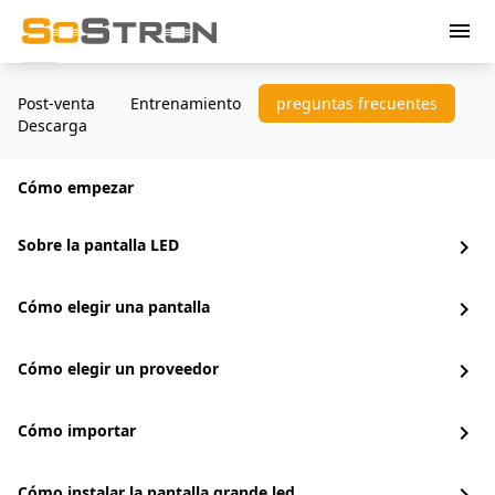
menu
Post-venta
Entrenamiento
preguntas frecuentes
Descarga
Cómo empezar
Sobre la pantalla LED
chevron_right
Cómo elegir una pantalla
chevron_right
Cómo elegir un proveedor
chevron_right
Cómo importar
chevron_right
Cómo instalar la pantalla grande led